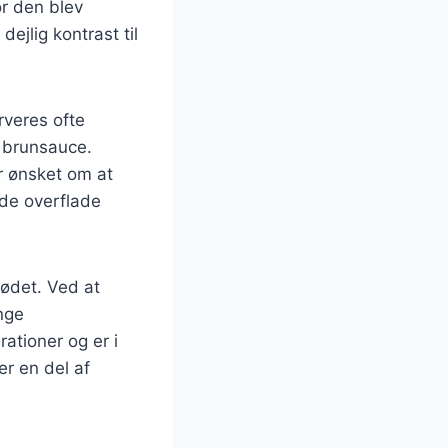
or den blev
ejlig kontrast til
rveres ofte
 brunsauce.
er ønsket om at
ede overflade
kødet. Ved at
nge
ationer og er i
er en del af