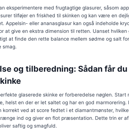
n eksperimentere med frugtagtige glasurer, såsom appe
urer tilføjer en friskhed til skinken og kan være en dejli
t. Appelsin- eller ananasglasur kan også indeholde kry
for at give en ekstra dimension til retten. Uanset hvilke
gtigt at finde den rette balance mellem sødme og salt f
e smag.
se og tilberedning: Sådan får du
skinke
erfekte glaserede skinke er forberedelse nøglen. Start
e, helst en der er let saltet og har en god marmorering. D
 korrekt ved at score fedtet i et diamantmønster, hvilke
rænge ind og giver en flot præsentation. Dette trin er a
bliver saftig og smagfuld.