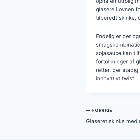
opnå en utrolig m
glasere i ovnen f
tilberedt skinke,
Endelig er der og
smagskombinatione
sojasauce kan til
fortolkninger af 
retter, der stadi
innovativt twist.
Indlægsnavi
FORRIGE
Glaseret skinke med