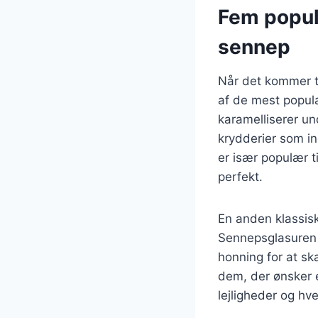
Fem populæ
sennep
Når det kommer ti
af de mest populæ
karamelliserer un
krydderier som in
er især populær 
perfekt.
En anden klassis
Sennepsglasuren 
honning for at sk
dem, der ønsker e
lejligheder og hv