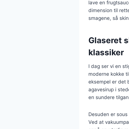
lave en frugtsauc
dimension til ret
smagene, så skink
Glaseret s
klassiker
I dag ser vi en s
moderne kokke tilf
eksempel er det b
agavesirup i sted
en sundere tilgan
Desuden er sous v
Ved at vakuumpakk