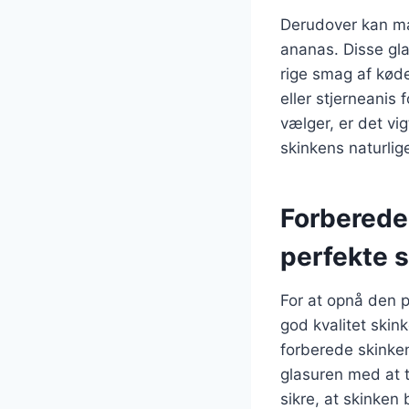
Derudover kan ma
ananas. Disse glas
rige smag af køde
eller stjerneanis 
vælger, er det vi
skinkens naturlig
Forberedel
perfekte 
For at opnå den p
god kvalitet skink
forberede skinken
glasuren med at t
sikre, at skinken 