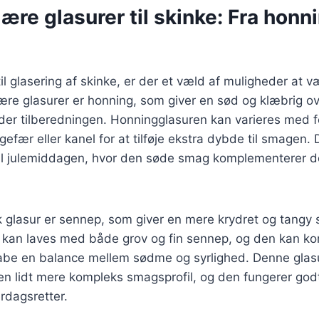
re glasurer til skinke: Fra honni
l glasering af skinke, er der et væld af muligheder at v
re glasurer er honning, som giver en sød og klæbrig ov
der tilberedningen. Honningglasuren kan varieres med f
gefær eller kanel for at tilføje ekstra dybde til smagen.
til julemiddagen, hvor den søde smag komplementerer d
k glasur er sennep, som giver en mere krydret og tangy
kan laves med både grov og fin sennep, og den kan k
abe en balance mellem sødme og syrlighed. Denne glasur 
n lidt mere kompleks smagsprofil, og den fungerer godt 
erdagsretter.