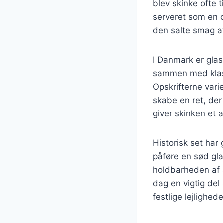
blev skinke ofte 
serveret som en ce
den salte smag af
I Danmark er glas
sammen med klass
Opskrifterne vari
skabe en ret, der
giver skinken et a
Historisk set har
påføre en sød gla
holdbarheden af s
dag en vigtig del
festlige lejlighe