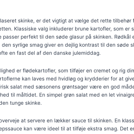
aseret skinke, er det vigtigt at vælge det rette tilbehør 
ten. Klassiske valg inkluderer brune kartofler, som er 
 passer perfekt til den søde glasur på skinken. Rødkål 
 den syrlige smag giver en dejlig kontrast til den søde 
 ofte en fast del af den danske julemiddag.
ghed er flødekartofler, som tilføjer en cremet og rig dim
rtoflerne kan laves med hvidløg og krydderier for at giv
risk salat med sæsonens grøntsager være en god måde at
hed til måltidet. En simpel grøn salat med en let vinaig
l den tunge skinke.
verveje at servere en lækker sauce til skinken. En klas
epssauce kan være ideel til at tilføje ekstra smag. Det e