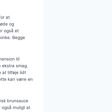
for at
søde og
er også et
skinke. Begge
ension til
e ekstra smag.
 tilføje lidt
rette kan være en
sisk brunsauce
r også muligt at