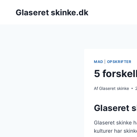
Fortsæt
Glaseret skinke.dk
til
indhold
MAD
|
OPSKRIFTER
5 forskel
Af
Glaseret skinke
Glaseret s
Glaseret skinke ha
kulturer har skink