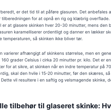
beredt, er det tid til at påføre glasuren. Det anbefales 
 tilberedningen for at opnå en rig og klæbrig overflade.
 er at glasere skinken hver 20-30 minutter, mens den b
glasuren karamelliserer ordentligt og danner en lækker s
e temperaturen, så skinken ikke bliver tør.
n varierer afhængigt af skinkens størrelse, men en gener
160 grader Celsius i cirka 20 minutter pr. kilo. Det er e
r for at sikre, at skinken når en indre temperatur på 70
rdig, skal den hvile i 15-20 minutter, før den skæres, så
 Dette vil resultere i en saftig og velsmagende skinke, der
lle tilbehør til glaseret skinke: H