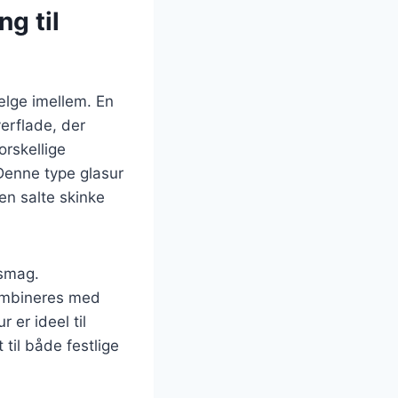
ng til
ælge imellem. En
erflade, der
orskellige
 Denne type glasur
en salte skinke
 smag.
ombineres med
er ideel til
til både festlige