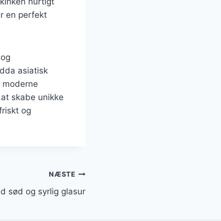
kinken hurtigt
r en perfekt
 og
dda asiatisk
se moderne
 at skabe unikke
riskt og
NÆSTE
d sød og syrlig glasur