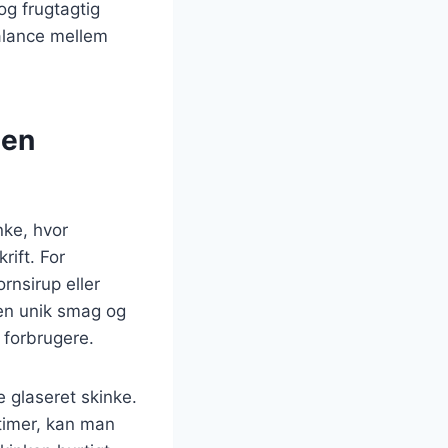
og frugtagtig
balance mellem
 en
nke, hvor
rift. For
rnsirup eller
 en unik smag og
 forbrugere.
 glaseret skinke.
timer, kan man