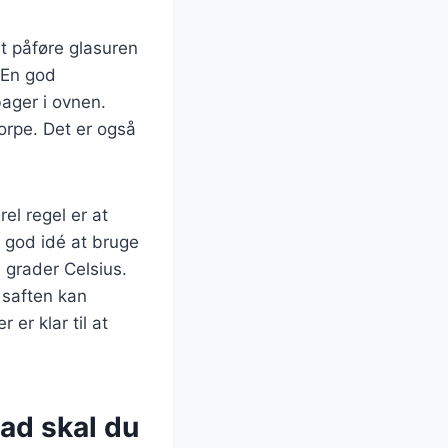
at påføre glasuren
 En god
ager i ovnen.
korpe. Det er også
el regel er at
n god idé at bruge
 grader Celsius.
 saften kan
 er klar til at
vad skal du