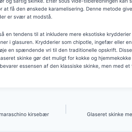
ør og saftig skinke. Efter sous vide-tilberedningen kan s
or at få den ønskede karamelisering. Denne metode give
 der er svær at modstå.
så en tendens til at inkludere mere eksotiske krydderier
r i glasuren. Krydderier som chipotle, ingefær eller en
føje en spændende vri til den traditionelle opskrift. Dis
glaseret skinke gør det muligt for kokke og hjemmekokke
g bevarer essensen af den klassiske skinke, men med et f
gation
 maraschino kirsebær
Glaseret skinke me