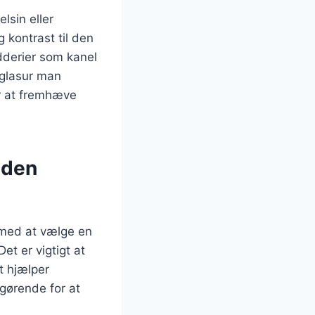
lsin eller
g kontrast til den
dderier som kanel
n glasur man
or at fremhæve
 den
 med at vælge en
et er vigtigt at
t hjælper
fgørende for at