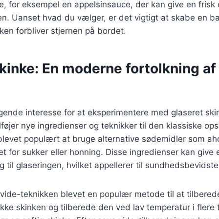
e, for eksempel en appelsinsauce, der kan give en frisk 
ten. Uanset hvad du vælger, er det vigtigt at skabe en 
en forbliver stjernen på bordet.
kinke: En moderne fortolkning af
tigende interesse for at eksperimentere med glaseret ski
øjer nye ingredienser og teknikker til den klassiske opsk
levet populært at bruge alternative sødemidler som aho
et for sukker eller honning. Disse ingredienser kan give
g til glaseringen, hvilket appellerer til sundhedsbevidste
ide-teknikken blevet en populær metode til at tilberede
e skinken og tilberede den ved lav temperatur i flere 