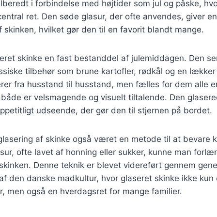
tilberedt i forbindelse med højtider som jul og påske, hv
ntral ret. Den søde glasur, der ofte anvendes, giver en d
 skinken, hvilket gør den til en favorit blandt mange.
eret skinke en fast bestanddel af julemiddagen. Den se
iske tilbehør som brune kartofler, rødkål og en lækker
erer fra husstand til husstand, men fælles for dem alle 
 både er velsmagende og visuelt tiltalende. Den glaser
ppetitligt udseende, der gør den til stjernen på bordet.
 glasering af skinke også været en metode til at bevare 
sur, ofte lavet af honning eller sukker, kunne man forlæ
kinken. Denne teknik er blevet videreført gennem gener
 af den danske madkultur, hvor glaseret skinke ikke kun 
der, men også en hverdagsret for mange familier.