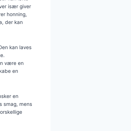
ver især giver
rer honning,
a, der kan
 Den kan laves
e.
an være en
skabe en
nsker en
ns smag, mens
orskellige