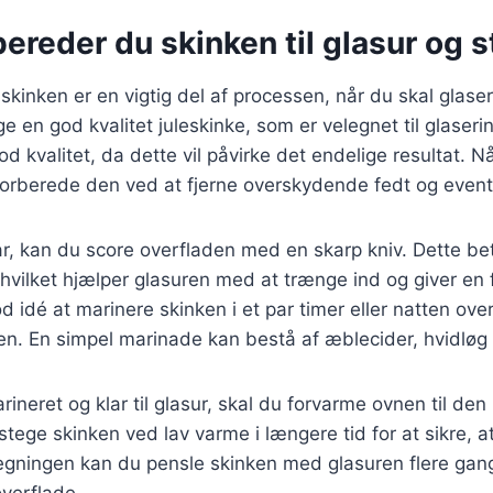
ereder du skinken til glasur og 
skinken er en vigtig del af processen, når du skal glase
 en god kvalitet juleskinke, som er velegnet til glasering
od kvalitet, da dette vil påvirke det endelige resultat. N
forberede den ved at fjerne overskydende fedt og event
ar, kan du score overfladen med en skarp kniv. Dette bet
, hvilket hjælper glasuren med at trænge ind og giver en 
 idé at marinere skinken i et par timer eller natten over
n. En simpel marinade kan bestå af æblecider, hvidløg 
ineret og klar til glasur, skal du forvarme ovnen til den
tege skinken ved lav varme i længere tid for at sikre, at
egningen kan du pensle skinken med glasuren flere gang
overflade.