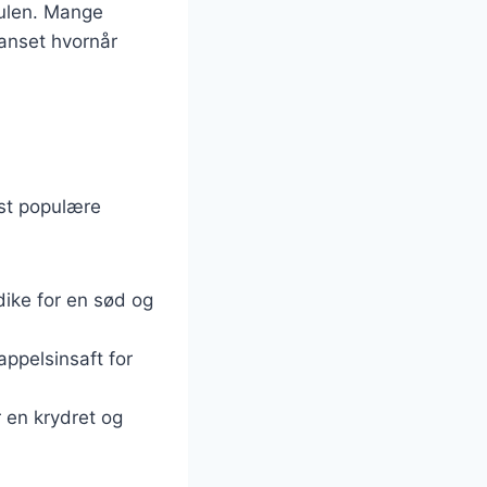
julen. Mange
Uanset hvornår
est populære
dike for en sød og
appelsinsaft for
r en krydret og