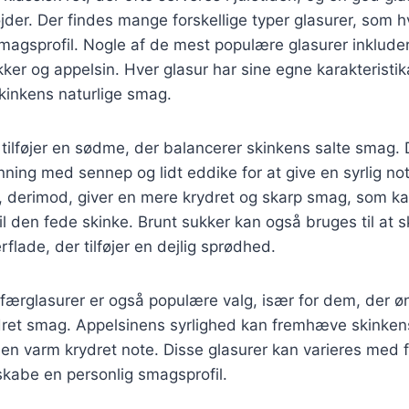
jder. Der findes mange forskellige typer glasurer, som h
magsprofil. Nogle af de mest populære glasurer inklude
ker og appelsin. Hver glasur har sine egne karakteristik
inkens naturlige smag.
tilføjer en sødme, der balancerer skinkens salte smag.
ning med sennep og lidt eddike for at give en syrlig not
 derimod, giver en mere krydret og skarp smag, som k
til den fede skinke. Brunt sukker kan også bruges til at 
flade, der tilføjer en dejlig sprødhed.
færglasurer er også populære valg, især for dem, der ø
ydret smag. Appelsinens syrlighed kan fremhæve skinke
r en varm krydret note. Disse glasurer kan varieres med f
 skabe en personlig smagsprofil.