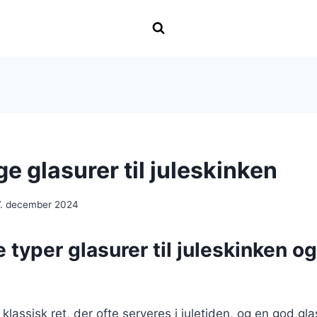
ge glasurer til juleskinken
7. december 2024
e typer glasurer til juleskinken o
klassisk ret, der ofte serveres i juletiden, og en god gla