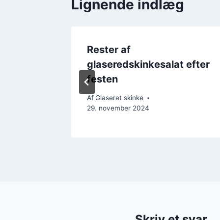
Lignende indlæg
lækker
Rester af
glaseredskinkesalat efter
festen
ember 2024
Af
Glaseret skinke
29. november 2024
Skriv et svar