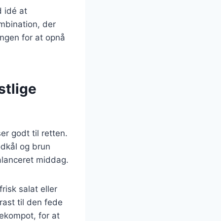
 idé at
mbination, der
ingen for at opnå
stlige
r godt til retten.
ødkål og brun
alanceret middag.
isk salat eller
rast til den fede
ekompot, for at