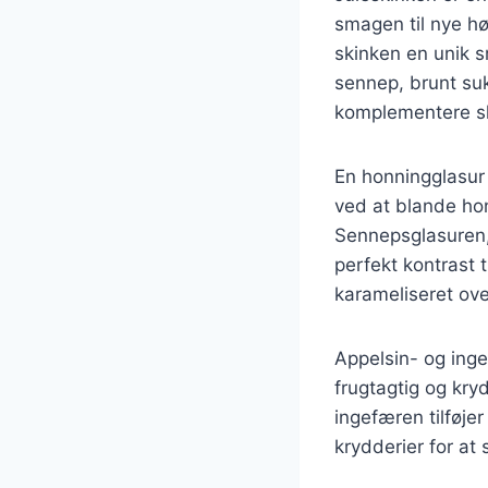
smagen til nye hø
skinken en unik s
sennep, brunt suk
komplementere sk
En honningglasur 
ved at blande hon
Sennepsglasuren,
perfekt kontrast 
karameliseret over
Appelsin- og inge
frugtagtig og kr
ingefæren tilføje
krydderier for at