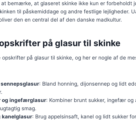
at bemærke, at glaseret skinke ikke kun er forbeholdt 
inken til påskemiddage og andre festlige lejligheder. 
bliver den en central del af den danske madkultur.
pskrifter på glasur til skinke
opskrifter på glasur til skinke, og her er nogle af de m
 sennepsglasur
: Bland honning, dijonsennep og lidt ed
r.
r og ingefærglasur
: Kombiner brunt sukker, ingefær og 
rugtagtig smag.
 kanelglasur
: Brug appelsinsaft, kanel og lidt sukker fo