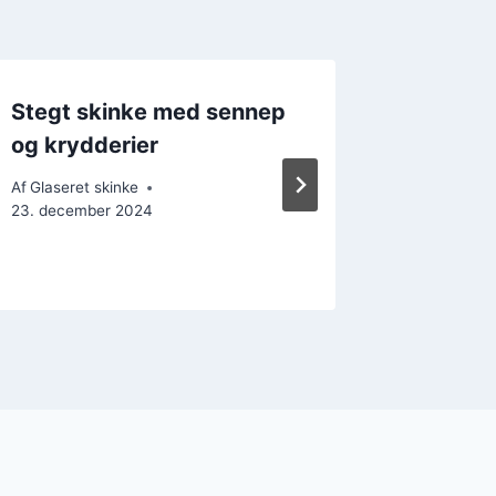
Stegt skinke med sennep
Stegt 
og krydderier
krydder
Af
Glaseret skinke
Af
Glaseret
23. december 2024