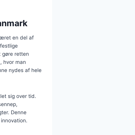
Danmark
været en del af
festlige
t gøre retten
d, hvor man
nne nydes af hele
et sig over tid.
 sennep,
gter. Denne
 innovation.