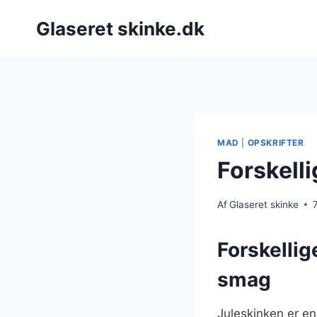
Fortsæt
Glaseret skinke.dk
til
indhold
MAD
|
OPSKRIFTER
Forskelli
Af
Glaseret skinke
Forskellig
smag
Juleskinken er en 