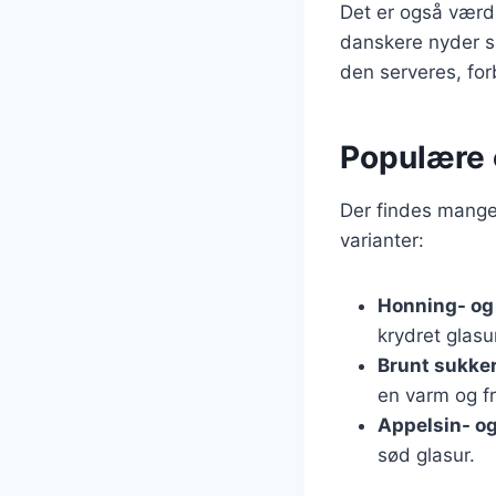
Det er også værd 
danskere nyder sk
den serveres, for
Populære o
Der findes mange 
varianter:
Honning- og
krydret glasu
Brunt sukke
en varm og f
Appelsin- og
sød glasur.