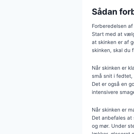
Sådan forb
Forberedelsen af 
Start med at vælge
at skinken er af g
skinken, skal du 
Når skinken er kl
små snit i fedtet
Det er også en god
intensivere smage
Når skinken er mar
Det anbefales at s
og mør. Under st
lækker, glaseret 