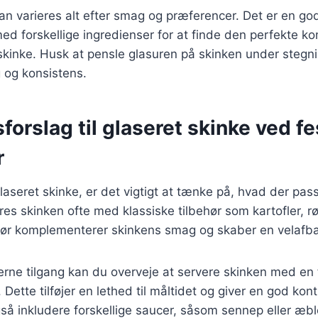
kan varieres alt efter smag og præferencer. Det er en god
d forskellige ingredienser for at finde den perfekte ko
leskinke. Husk at pensle glasuren på skinken under stegn
og konsistens.
forslag til glaseret skinke ved fe
r
aseret skinke, er det vigtigt at tænke på, hvad der passe
eres skinken ofte med klassiske tilbehør som kartofler, r
ehør komplementerer skinkens smag og skaber en velafb
ne tilgang kan du overveje at servere skinken med en fr
Dette tilføjer en lethed til måltidet og giver en god kont
så inkludere forskellige saucer, såsom sennep eller æbl