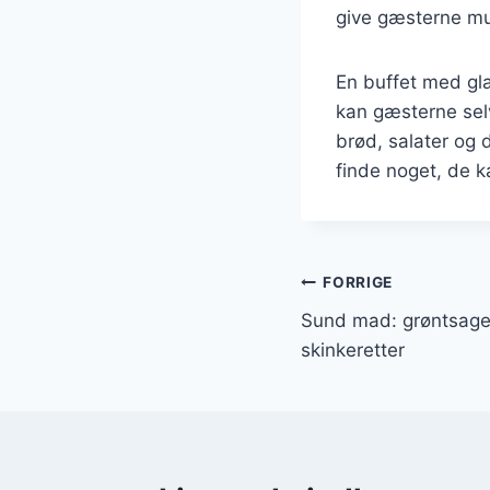
give gæsterne mul
En buffet med gla
kan gæsterne selv
brød, salater og 
finde noget, de k
Indlægsnavi
FORRIGE
Sund mad: grøntsage
skinkeretter