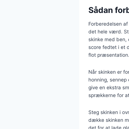
Sådan forb
Forberedelsen af 
det hele værd. St
skinke med ben, d
score fedtet i et
flot præsentation
Når skinken er fo
honning, sennep o
give en ekstra sm
sprækkerne for 
Steg skinken i ov
dække skinken med
det for at lade g