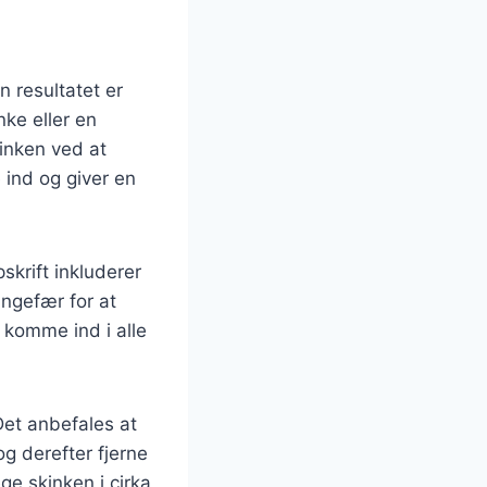
n resultatet er
nke eller en
inken ved at
 ind og giver en
skrift inkluderer
ingefær for at
 komme ind i alle
Det anbefales at
g derefter fjerne
ge skinken i cirka