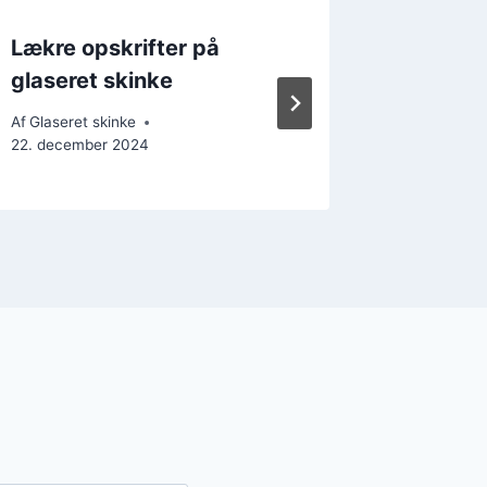
Lækre opskrifter på
Skinke 
glaseret skinke
Af
Glaseret
23. decem
Af
Glaseret skinke
22. december 2024