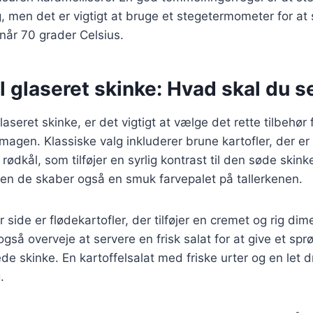
g, men det er vigtigt at bruge et stegetermometer for at 
når 70 grader Celsius.
il glaseret skinke: Hvad skal du s
aseret skinke, er det vigtigt at vælge det rette tilbehør 
gen. Klassiske valg inkluderer brune kartofler, der er
ødkål, som tilføjer en syrlig kontrast til den søde skinke
men de skaber også en smuk farvepalet på tallerkenen.
ide er flødekartofler, der tilføjer en cremet og rig dime
også overveje at servere en frisk salat for at give et spr
de skinke. En kartoffelsalat med friske urter og en let 
.