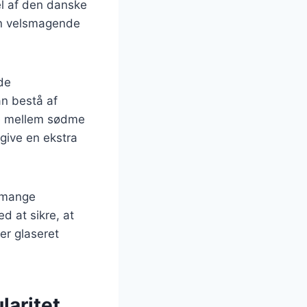
el af den danske
en velsmagende
de
an bestå af
ce mellem sødme
 give en ekstra
r mange
d at sikre, at
er glaseret
laritet