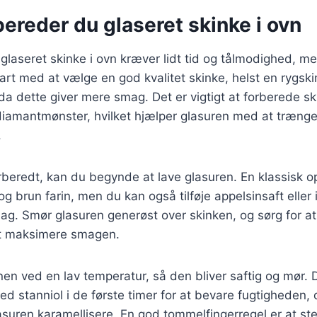
ereder du glaseret skinke i ovn
glaseret skinke i ovn kræver lidt tid og tålmodighed, me
art med at vælge en god kvalitet skinke, helst en rygski
a dette giver mere smag. Det er vigtigt at forberede sk
 diamantmønster, hvilket hjælper glasuren med at trænge
.
rberedt, kan du begynde at lave glasuren. En klassisk op
g brun farin, men du kan også tilføje appelsinsaft eller 
ag. Smør glasuren generøst over skinken, og sørg for at
at maksimere smagen.
nen ved en lav temperatur, så den bliver saftig og mør. 
 stanniol i de første timer for at bevare fugtigheden, o
lasuren karamellisere. En god tommelfingerregel er at ste