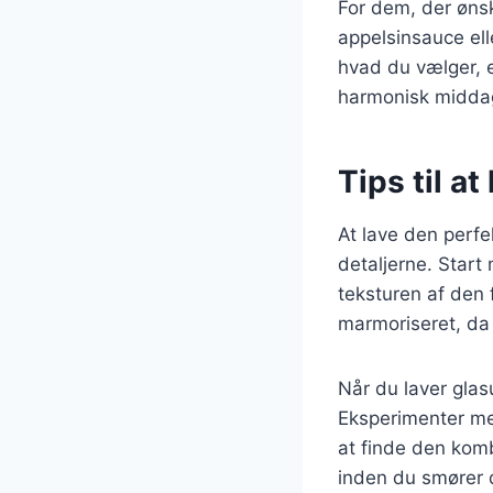
For dem, der ønsk
appelsinsauce ell
hvad du vælger, e
harmonisk midda
Tips til a
At lave den perf
detaljerne. Start
teksturen af den f
marmoriseret, da 
Når du laver glas
Eksperimenter med
at finde den komb
inden du smører d