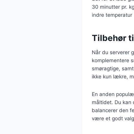
30 minutter pr. k
indre temperatur 
Tilbehør t
Når du serverer gl
komplementere sma
smøragtige, samt r
ikke kun lækre, 
En anden populær s
måltidet. Du kan 
balancerer den fe
være et godt valg