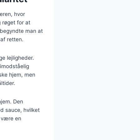
deren, hvor
 røget for at
, begyndte man at
f retten.
ge lejligheder.
uimodståelig
nske hjem, men
ltider.
 hjem. Den
d sauce, hvilket
t være en