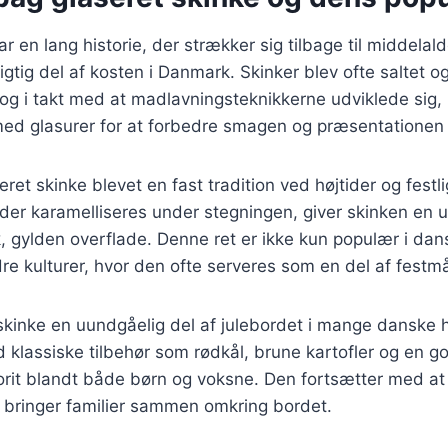
r en lang historie, der strækker sig tilbage til middelal
gtig del af kosten i Danmark. Skinker blev ofte saltet og
og i takt med at madlavningsteknikkerne udviklede sig
ed glasurer for at forbedre smagen og præsentationen a
ret skinke blevet en fast tradition ved højtider og festli
der karamelliseres under stegningen, giver skinken en 
 gylden overflade. Denne ret er ikke kun populær i da
e kulturer, hvor den ofte serveres som en del af festmå
 skinke en uundgåelig del af julebordet i mange danske
 klassiske tilbehør som rødkål, brune kartofler og en go
vorit blandt både børn og voksne. Den fortsætter med a
r bringer familier sammen omkring bordet.