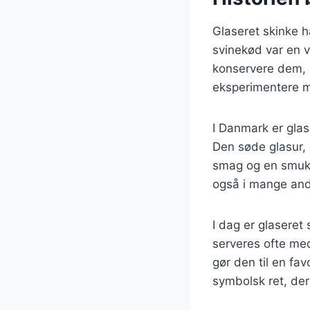
Glaseret skinke ha
svinekød var en vi
konservere dem, 
eksperimentere m
I Danmark er glase
Den søde glasur, 
smag og en smuk,
også i mange andr
I dag er glaseret
serveres ofte med
gør den til en fa
symbolsk ret, de