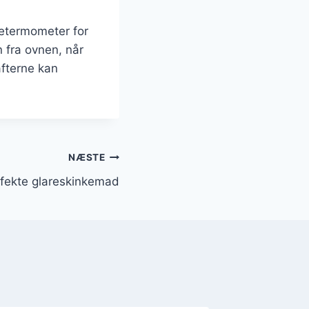
getermometer for
n fra ovnen, når
afterne kan
NÆSTE
rfekte glareskinkemad