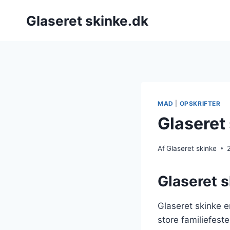
Fortsæt
Glaseret skinke.dk
til
indhold
MAD
|
OPSKRIFTER
Glaseret 
Af
Glaseret skinke
Glaseret sk
Glaseret skinke e
store familiefeste