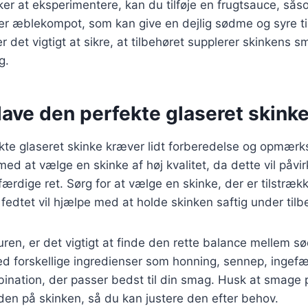
er at eksperimentere, kan du tilføje en frugtsauce, så
er æblekompot, som kan give en dejlig sødme og syre ti
r det vigtigt at sikre, at tilbehøret supplerer skinkens 
g.
t lave den perfekte glaseret skink
ekte glaseret skinke kræver lidt forberedelse og opmæ
 med at vælge en skinke af høj kvalitet, da dette vil påv
ærdige ret. Sørg for at vælge en skinke, der er tilstrækk
fedtet vil hjælpe med at holde skinken saftig under til
uren, er det vigtigt at finde den rette balance mellem s
 forskellige ingredienser som honning, sennep, ingefær
ination, der passer bedst til din smag. Husk at smage 
en på skinken, så du kan justere den efter behov.