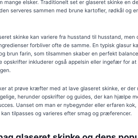
 mange elsker. Traditionelt set er glaseret skinke en d
 den serveres sammen med brune kartofler, rødkål og 
seret skinke kan variere fra husstand til husstand, men 
gredienser forbliver ofte de samme. En typisk glasur k
og brun farin, som tilsammen skaber en perfekt balan
 opskrifter inkluderer også appelsin eller ingefær for at
agen.
er at prøve kræfter med at lave glaseret skinke, er de
gelige, herunder opskrifter og guides, der kan hjælpe me
succes. Uanset om man er nybegynder eller erfaren kok, 
r kan tilpasses og varieres efter smag og præferencer.
bag glaseret skinke og dens popu