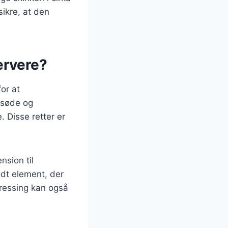
sikre, at den
ervere?
for at
 søde og
. Disse retter er
nsion til
ødt element, der
dressing kan også