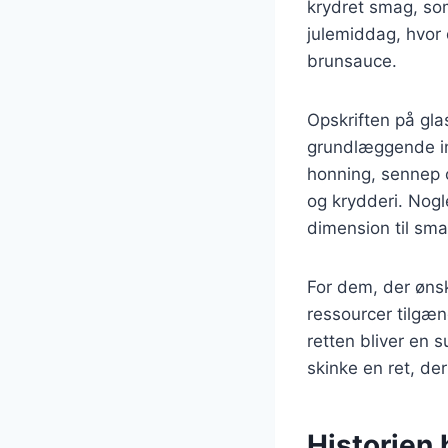
krydret smag, som
julemiddag, hvor
brunsauce.
Opskriften på gla
grundlæggende in
honning, sennep 
og krydderi. Nogle
dimension til sm
For dem, der ønsk
ressourcer tilgæn
retten bliver en 
skinke en ret, de
Historien 