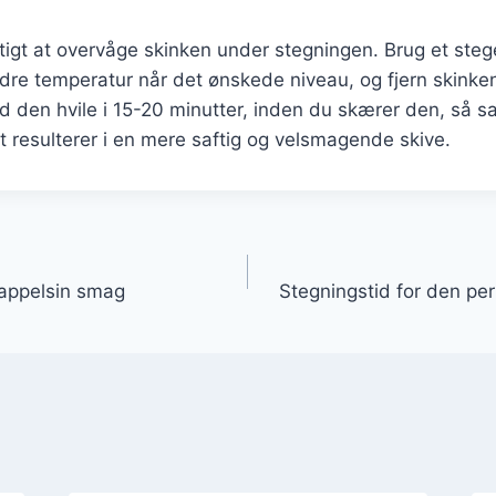
gtigt at overvåge skinken under stegningen. Brug et ste
indre temperatur når det ønskede niveau, og fjern skinke
d den hvile i 15-20 minutter, inden du skærer den, så s
et resulterer i en mere saftig og velsmagende skive.
gation
 appelsin smag
Stegningstid for den pe