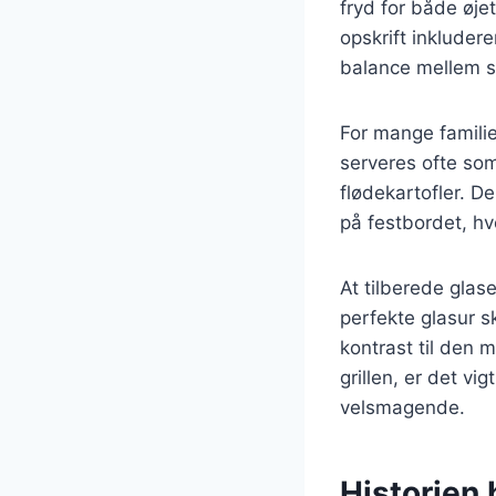
fryd for både øje
opskrift inkluder
balance mellem s
For mange familie
serveres ofte som
flødekartofler. D
på festbordet, hv
At tilberede glas
perfekte glasur s
kontrast til den 
grillen, er det vig
velsmagende.
Historien 