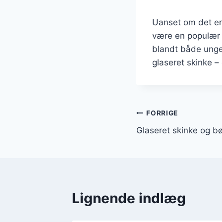
Uanset om det er t
være en populær r
blandt både unge
glaseret skinke – 
Indlægsnavi
FORRIGE
Glaseret skinke og b
Lignende indlæg