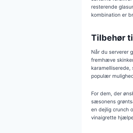
resterende glasur
kombination er b
Tilbehør t
Når du serverer gl
fremhæve skinkens
karamelliserede, s
populær mulighed, 
For dem, der ønske
sæsonens grøntsa
en dejlig crunch
vinaigrette hjælp