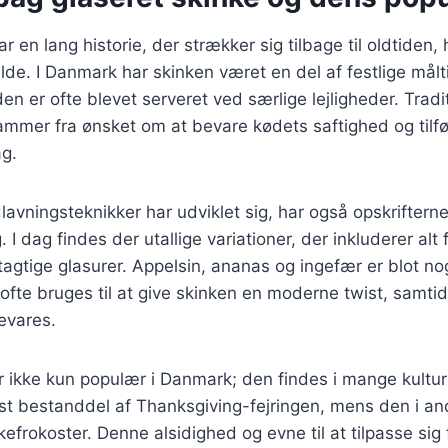
r en lang historie, der strækker sig tilbage til oldtiden,
ilde. I Danmark har skinken været en del af festlige målti
en er ofte blevet serveret ved særlige lejligheder. Trad
ammer fra ønsket om at bevare kødets saftighed og tilfø
g.
lavningsteknikker har udviklet sig, har også opskriftern
 I dag findes der utallige variationer, der inkluderer alt 
gtagtige glasurer. Appelsin, ananas og ingefær er blot no
 ofte bruges til at give skinken en moderne twist, samti
evares.
r ikke kun populær i Danmark; den findes i mange kulture
st bestanddel af Thanksgiving-fejringen, mens den i an
efrokoster. Denne alsidighed og evne til at tilpasse sig 