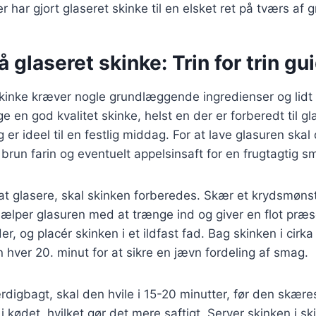
har gjort glaseret skinke til en elsket ret på tværs af 
å glaseret skinke: Trin for trin gu
skinke kræver nogle grundlæggende ingredienser og lidt
 en god kvalitet skinke, helst en der er forberedt til gl
 er ideel til en festlig middag. For at lave glasuren skal
brun farin og eventuelt appelsinsaft for en frugtagtig s
t glasere, skal skinken forberedes. Skær et krydsmønst
hjælper glasuren med at trænge ind og giver en flot præ
er, og placér skinken i et ildfast fad. Bag skinken i cirka
hver 20. minut for at sikre en jævn fordeling af smag.
rdigbagt, skal den hvile i 15-20 minutter, før den skæres.
 i kødet, hvilket gør det mere saftigt. Server skinken i 