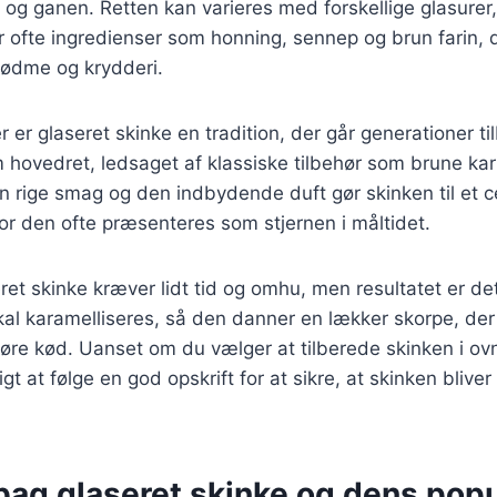
t og ganen. Retten kan varieres med forskellige glasurer
er ofte ingredienser som honning, sennep og brun farin, d
ødme og krydderi.
r er glaseret skinke en tradition, der går generationer t
 hovedret, ledsaget af klassiske tilbehør som brune kart
en rige smag og den indbydende duft gør skinken til et c
or den ofte præsenteres som stjernen i måltidet.
eret skinke kræver lidt tid og omhu, men resultatet er d
kal karamelliseres, så den danner en lækker skorpe, der
møre kød. Uanset om du vælger at tilberede skinken i ovn
tigt at følge en god opskrift for at sikre, at skinken bliver
bag glaseret skinke og dens popu