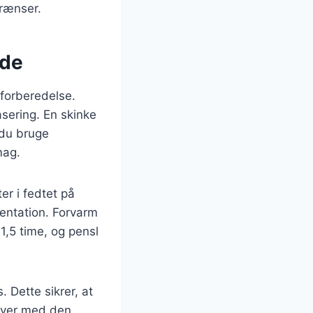
grænser.
ide
 forberedelse.
asering. En skinke
 du bruge
mag.
er i fedtet på
sentation. Forvarm
 1,5 time, og pensl
 Dette sikrer, at
skiver med den