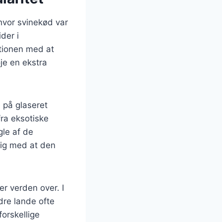
 hvor svinekød var
der i
itionen med at
je en ekstra
e på glaseret
fra eksotiske
gle af de
dig med at den
r verden over. I
dre lande ofte
forskellige