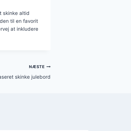
t skinke altid
en til en favorit
vej at inkludere
NÆSTE
glaseret skinke julebord