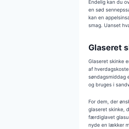
Endelig kan du ov
en sød sennepssa
kan en appelsinsa
smag. Uanset hvad 
Glaseret sk
Glaseret skinke e
af hverdagskosten
søndagsmiddag el
og bruges i sandwi
For dem, der øns
glaseret skinke, 
færdiglavet glasur
nyde en lækker m