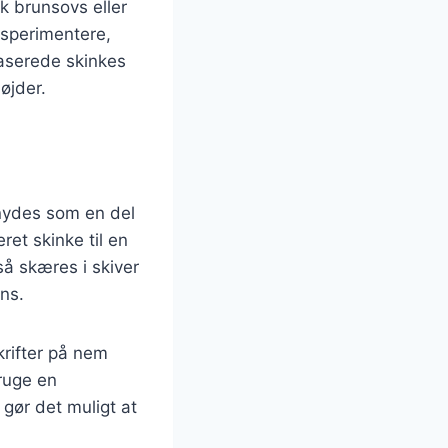
k brunsovs eller
ksperimentere,
laserede skinkes
øjder.
 nydes som en del
et skinke til en
 skæres i skiver
ens.
krifter på nem
ruge en
 gør det muligt at