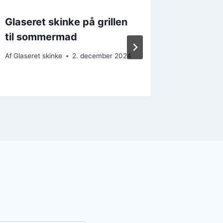
Glaseret skinke på grillen
Skinke i 
til sommermad
middag
Af
Glaseret skinke
2. december 2024
Af
Glaseret