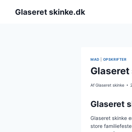
Fortsæt
Glaseret skinke.dk
til
indhold
MAD
|
OPSKRIFTER
Glaseret
Af
Glaseret skinke
Glaseret sk
Glaseret skinke e
store familiefest