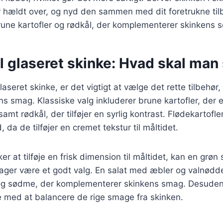
 hældt over, og nyd den sammen med dit foretrukne tilb
rune kartofler og rødkål, der komplementerer skinkens 
il glaseret skinke: Hvad skal man
aseret skinke, er det vigtigt at vælge det rette tilbehør,
 smag. Klassiske valg inkluderer brune kartofler, der e
amt rødkål, der tilføjer en syrlig kontrast. Flødekartofle
da de tilføjer en cremet tekstur til måltidet.
r at tilføje en frisk dimension til måltidet, kan en grøn
ger være et godt valg. En salat med æbler og valnødde
 og sødme, der komplementerer skinkens smag. Desuden
e med at balancere de rige smage fra skinken.