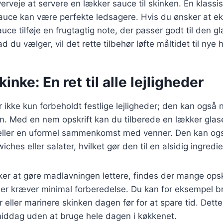
erveje at servere en lækker sauce til skinken. En klassis
uce kan være perfekte ledsagere. Hvis du ønsker at e
uce tilføje en frugtagtig note, der passer godt til den g
du vælger, vil det rette tilbehør løfte måltidet til nye h
inke: En ret til alle lejligheder
r ikke kun forbeholdt festlige lejligheder; den kan også
. Med en nem opskrift kan du tilberede en lækker glaser
ler en uformel sammenkomst med venner. Den kan også
ches eller salater, hvilket gør den til en alsidig ingredi
ker at gøre madlavningen lettere, findes der mange ops
der kræver minimal forberedelse. Du kan for eksempel b
 eller marinere skinken dagen før for at spare tid. Dette
iddag uden at bruge hele dagen i køkkenet.