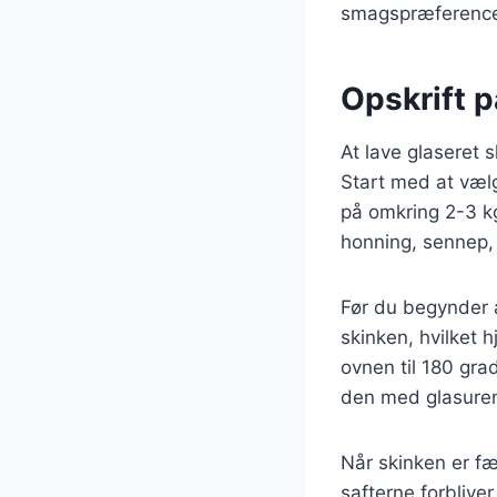
smagspræferencer 
Opskrift p
At lave glaseret 
Start med at vælge
på omkring 2-3 kg
honning, sennep, 
Før du begynder a
skinken, hvilket 
ovnen til 180 grad
den med glasuren 
Når skinken er fæ
safterne forbliver