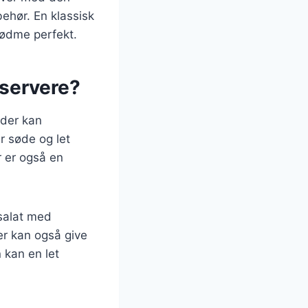
ehør. En klassisk
sødme perfekt.
 servere?
 der kan
r søde og let
r er også en
 salat med
r kan også give
 kan en let