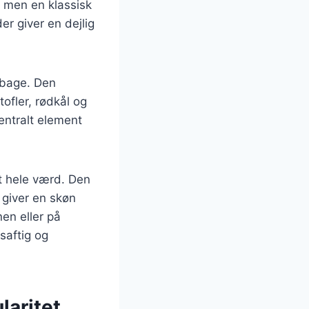
, men en klassisk
er giver en dejlig
ilbage. Den
ofler, rødkål og
entralt element
et hele værd. Den
 giver en skøn
en eller på
 saftig og
laritet