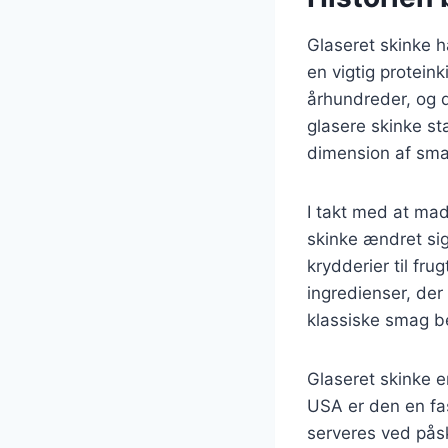
Glaseret skinke ha
en vigtig proteink
århundreder, og d
glasere skinke st
dimension af sma
I takt med at mad
skinke ændret sig.
krydderier til fru
ingredienser, der
klassiske smag b
Glaseret skinke e
USA er den en fa
serveres ved påsk