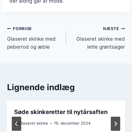
der aldrig går af mode.
Indlægsnavigation
FORRIGE
NÆSTE
Glaseret skinke med
Glaseret skinke med
peberrod og æble
lette grøntsager
Lignende indlæg
Søde skinkeretter til nytårsaften
Af
Glaseret skinke
19. december 2024