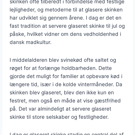
skinken ofte tilberedt i forbindelse med festlige
lejligheder, og metoderne til at glasere skinken
har udviklet sig gennem årene. I dag er det en
fast tradition at servere glaseret skinke til jul og
påske, hvilket vidner om dens vedholdenhed i
dansk madkultur.
I middelalderen blev svinekød ofte saltet og
røget for at forlænge holdbarheden. Dette
gjorde det muligt for familier at opbevare kød i
længere tid, især i de kolde vintermåneder. Da
skinken blev glaseret, blev den ikke kun en
festret, men også en måde at vise gæstfrihed
på. Det var almindeligt at servere glaseret
skinke til store selskaber og festligheder.
I dag er glaseret skinke stadig en central del af