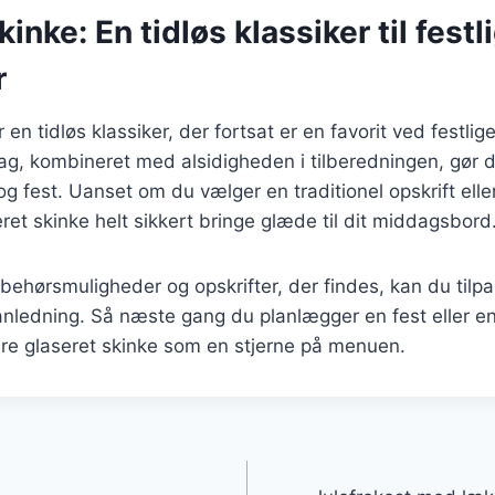
inke: En tidløs klassiker til festl
r
 en tidløs klassiker, der fortsat er en favorit ved festlig
g, kombineret med alsidigheden i tilberedningen, gør den
og fest. Uanset om du vælger en traditionel opskrift el
seret skinke helt sikkert bringe glæde til dit middagsbord
ehørsmuligheder og opskrifter, der findes, kan du tilpas
nledning. Så næste gang du planlægger en fest eller e
ere glaseret skinke som en stjerne på menuen.
gation