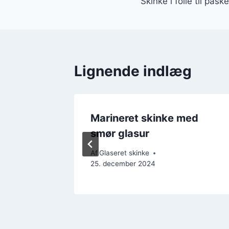
Skinke i folie til påske
Lignende indlæg
med
Marineret skinke med
g
smør glasur
ember 2024
Af
Glaseret skinke
25. december 2024