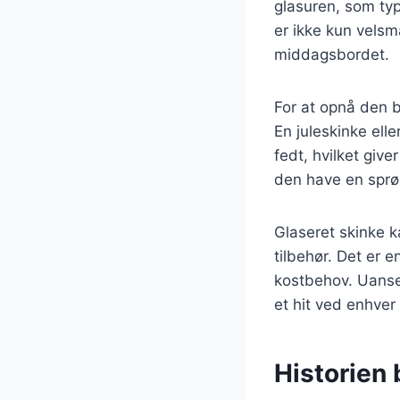
glasuren, som typ
er ikke kun velsma
middagsbordet.
For at opnå den b
En juleskinke ell
fedt, hvilket give
den have en sprød
Glaseret skinke k
tilbehør. Det er 
kostbehov. Uanset
et hit ved enhver 
Historien 