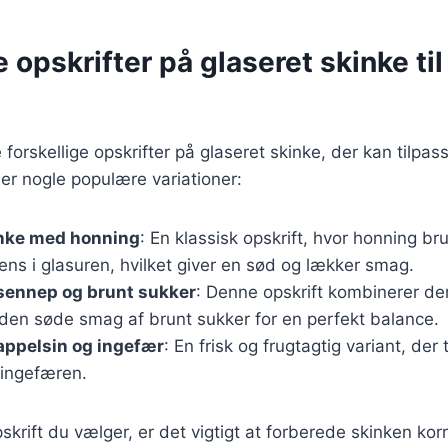
e opskrifter på glaseret skinke ti
forskellige opskrifter på glaseret skinke, der kan tilpa
er nogle populære variationer:
inke med honning
: En klassisk opskrift, hvor honning b
ns i glasuren, hvilket giver en sød og lækker smag.
sennep og brunt sukker
: Denne opskrift kombinerer d
en søde smag af brunt sukker for en perfekt balance.
appelsin og ingefær
: En frisk og frugtagtig variant, der t
 ingefæren.
skrift du vælger, er det vigtigt at forberede skinken kor