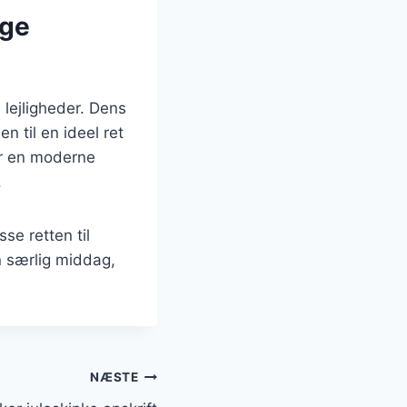
ige
e lejligheder. Dens
 til en ideel ret
ler en moderne
.
se retten til
n særlig middag,
NÆSTE