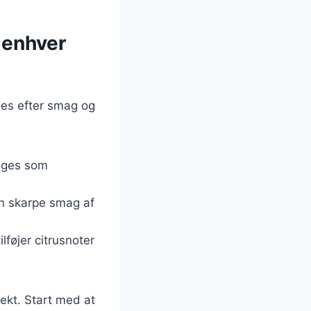
l enhver
sses efter smag og
ruges som
en skarpe smag af
ilføjer citrusnoter
rekt. Start med at