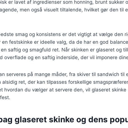
isk er lavet af ingredienser som honning, brunt sukker 
gende, men også visuelt tiltalende, hvilket gør den til et
edste smag og konsistens er det vigtigt at vælge den ri
er en festskinke er ideelle valg, da de har en god balan
r en saftig og smagfuld ret. Når skinken er glaseret og til
 overflade og en saftig inderside, der vil imponere din
an serveres på mange måder, fra skiver til sandwich ti
en alsidig ret, der kan tilpasses forskellige smagspræfer
 hvordan du vælger at servere den, vil glaseret skinke 
fest.
bag glaseret skinke og dens popu