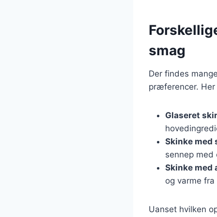
Forskellig
smag
Der findes mange 
præferencer. Her 
Glaseret sk
hovedingredie
Skinke med 
sennep med d
Skinke med 
og varme fra
Uanset hvilken op