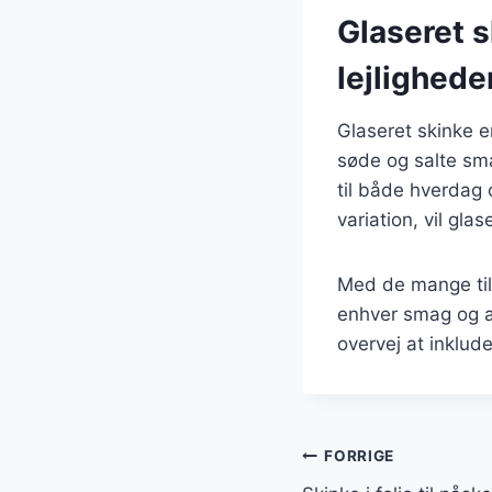
Glaseret sk
lejlighede
Glaseret skinke er
søde og salte sma
til både hverdag 
variation, vil gla
Med de mange tilb
enhver smag og a
overvej at inklud
Indlægsnavi
FORRIGE