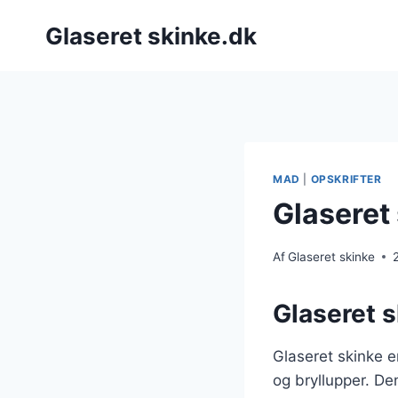
Fortsæt
Glaseret skinke.dk
til
indhold
MAD
|
OPSKRIFTER
Glaseret
Af
Glaseret skinke
Glaseret sk
Glaseret skinke e
og bryllupper. De