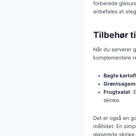
forberede glasure
anbefales at steg
Tilbehør t
Når du serverer gl
komplementere re
Bagte kartof
Grøntsagsm
Frugtsalat
: 
skinke.
Det er også en god
måltidet. En simp
glaserede skinke.