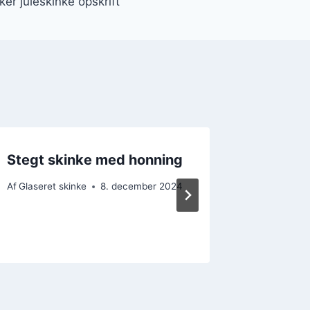
er juleskinke opskrift
Stegt skinke med honning
Skinke
ingefæ
Af
Glaseret skinke
8. december 2024
Af
Glaseret
10. decem