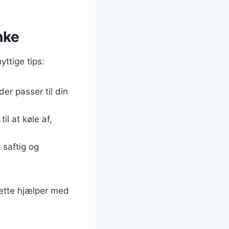
nke
yttige tips:
der passer til din
il at køle af,
r saftig og
Dette hjælper med