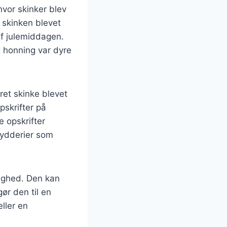
 hvor skinker blev
r skinken blevet
af julemiddagen.
g honning var dyre
ret skinke blevet
pskrifter på
e opskrifter
rydderier som
dighed. Den kan
gør den til en
eller en