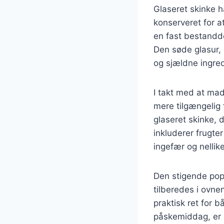
Glaseret skinke ha
konserveret for a
en fast bestandde
Den søde glasur, 
og sjældne ingred
I takt med at mad
mere tilgængelig 
glaseret skinke, 
inkluderer frugte
ingefær og nellike
Den stigende popu
tilberedes i ovnen
praktisk ret for b
påskemiddag, er gl