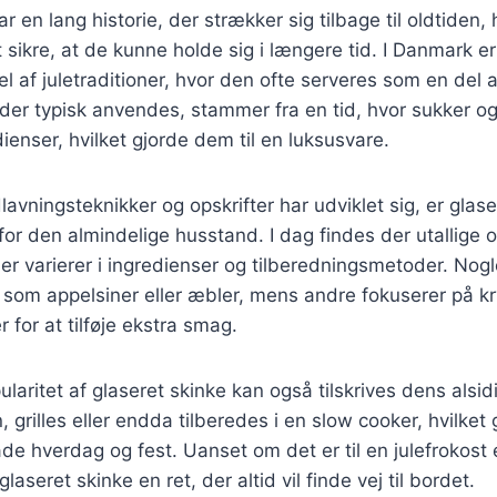
r en lang historie, der strækker sig tilbage til oldtiden,
t sikre, at de kunne holde sig i længere tid. I Danmark e
l af juletraditioner, hvor den ofte serveres som en del 
der typisk anvendes, stammer fra en tid, hvor sukker o
ienser, hvilket gjorde dem til en luksusvare.
lavningsteknikker og opskrifter har udviklet sig, er glase
for den almindelige husstand. I dag findes der utallige o
der varierer i ingredienser og tilberedningsmetoder. Nogl
r som appelsiner eller æbler, mens andre fokuserer på k
r for at tilføje ekstra smag.
laritet af glaseret skinke kan også tilskrives dens alsi
, grilles eller endda tilberedes i en slow cooker, hvilket 
åde hverdag og fest. Uanset om det er til en julefrokost 
aseret skinke en ret, der altid vil finde vej til bordet.