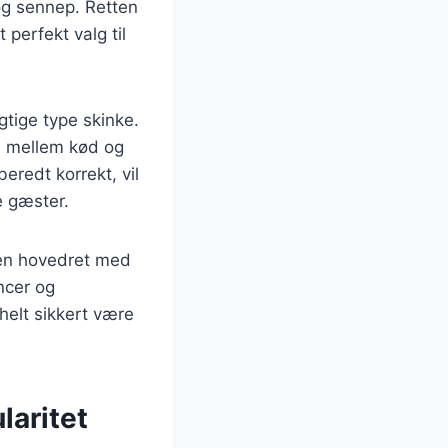
og sennep. Retten
 perfekt valg til
gtige type skinke.
ce mellem kød og
beredt korrekt, vil
e gæster.
l en hovedret med
encer og
helt sikkert være
laritet