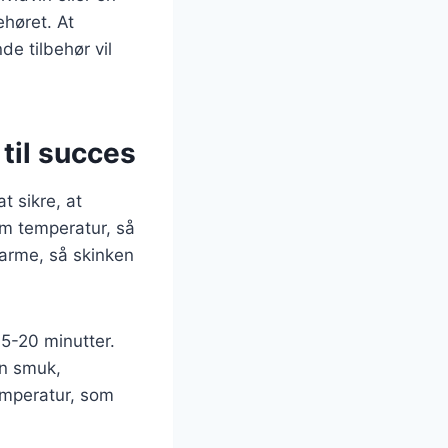
ehøret. At
e tilbehør vil
 til succes
t sikre, at
ium temperatur, så
varme, så skinken
15-20 minutter.
en smuk,
temperatur, som