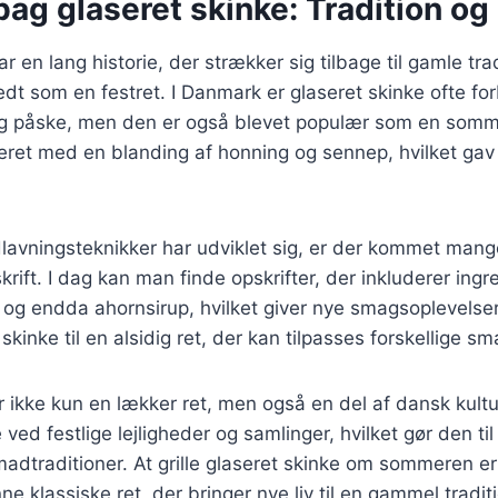
bag glaseret skinke: Tradition og
r en lang historie, der strækker sig tilbage til gamle tra
redt som en festret. I Danmark er glaseret skinke ofte 
 og påske, men den er også blevet populær som en sommer
eret med en blanding af honning og sennep, hvilket gav
lavningsteknikker har udviklet sig, er der kommet mange
krift. I dag kan man finde opskrifter, der inkluderer ing
 og endda ahornsirup, hvilket giver nye smagsoplevelser
 skinke til en alsidig ret, der kan tilpasses forskellige 
r ikke kun en lækker ret, men også en del af dansk kultur
ved festlige lejligheder og samlinger, hvilket gør den til 
madtraditioner. At grille glaseret skinke om sommeren 
ne klassiske ret, der bringer nye liv til en gammel tradit