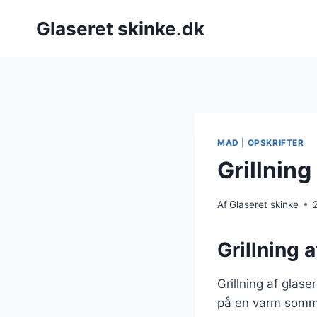
Fortsæt
Glaseret skinke.dk
til
indhold
MAD
|
OPSKRIFTER
Grillnin
Af
Glaseret skinke
Grillning 
Grillning af glas
på en varm somm