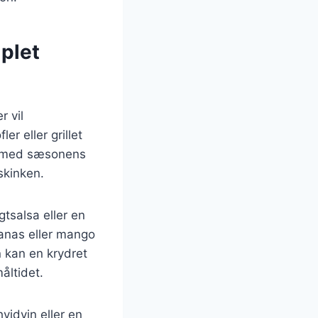
mplet
r vil
er eller grillet
lat med sæsonens
skinken.
gtsalsa eller en
ananas eller mango
n kan en krydret
åltidet.
hvidvin eller en