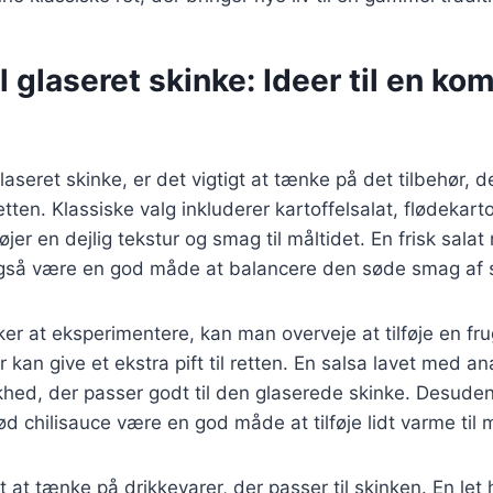
il glaseret skinke: Ideer til en ko
aseret skinke, er det vigtigt at tænke på det tilbehør, de
en. Klassiske valg inkluderer kartoffelsalat, flødekartofl
føjer en dejlig tekstur og smag til måltidet. En frisk sa
gså være en god måde at balancere den søde smag af 
er at eksperimentere, kan man overveje at tilføje en fru
r kan give et ekstra pift til retten. En salsa lavet med 
iskhed, der passer godt til den glaserede skinke. Desude
d chilisauce være en god måde at tilføje lidt varme til m
t at tænke på drikkevarer, der passer til skinken. En let 