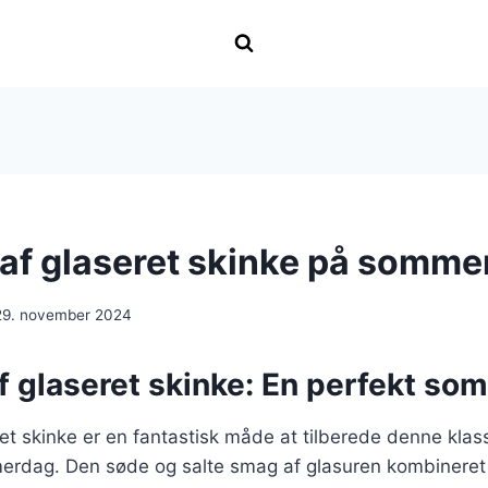
g af glaseret skinke på somm
29. november 2024
af glaseret skinke: En perfekt so
eret skinke er en fantastisk måde at tilberede denne klass
erdag. Den søde og salte smag af glasuren kombinere