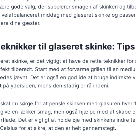
være gode valg, der supplerer smagen af skinken og tilb
elafbalanceret middag med glaseret skinke og passend
nere dine gæster.
teknikker til glaseret skinke: Tips
seret skinke, er det vigtigt at have de rette teknikker for a
rfekt tilberedt. Start med at forvarme grillen til en med
redes jævnt. Det er også en god idé at bruge indirekte 
t på ydersiden, mens den stadig er rå indeni.
 skal du sørge for at pensle skinken med glasuren hver 
un give en lækker smag, men også hjælpe med at skabe 
rflade. Det er vigtigt at holde øje med skinkens indre 
Celsius for at sikre, at den er helt gennemstegt.