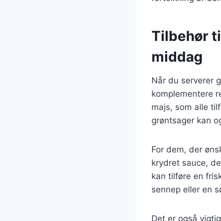
Tilbehør t
middag
Når du serverer gl
komplementere rett
majs, som alle til
grøntsager kan o
For dem, der ønsk
krydret sauce, de
kan tilføre en fr
sennep eller en sø
Det er også vigtig