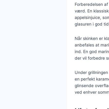
Forberedelsen af 
værd. En klassisk
appelsinjuice, som
glasuren i god tid
Når skinken er kl
anbefales at mari
ind. En god marin
der vil forbedre 
Under grillningen
en perfekt karame
glinsende overflad
ved enhver somm