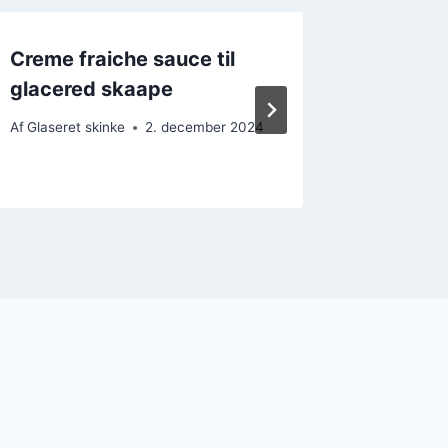
Creme fraiche sauce til
Juleski
glacered skaape
opskrif
Af
Glaseret skinke
2. december 2024
Af
Glaseret