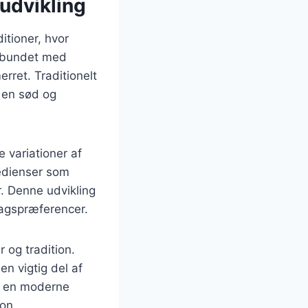
 udvikling
ditioner, hvor
forbundet med
ret. Traditionelt
 en sød og
 variationer af
redienser som
. Denne udvikling
smagspræferencer.
 og tradition.
en vigtig del af
er en moderne
ion.