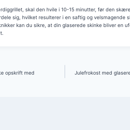
diggrillet, skal den hvile i 10-15 minutter, før den skær
fordele sig, hvilket resulterer i en saftig og velsmagende 
eknikker kan du sikre, at din glaserede skinke bliver en 
t.
gation
ke opskrift med
Julefrokost med glasere