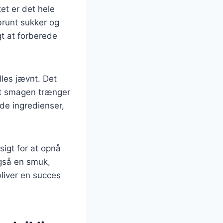
et er det hele
brunt sukker og
gt at forberede
lles jævnt. Det
 at smagen trænger
de ingredienser,
sigt for at opnå
også en smuk,
bliver en succes