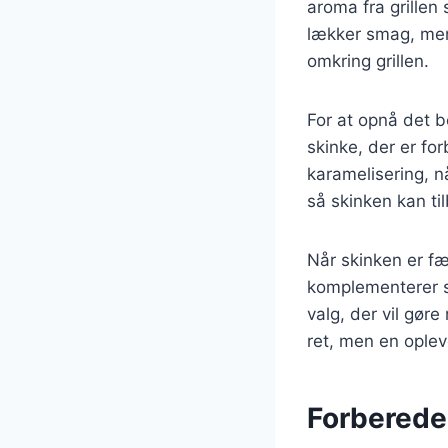
aroma fra grillen
lækker smag, men 
omkring grillen.
For at opnå det be
skinke, der er fo
karamelisering, nå
så skinken kan ti
Når skinken er fæ
komplementerer sm
valg, der vil gøre
ret, men en oplev
Forberedel