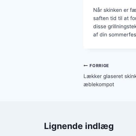
Når skinken er fær
saften tid til at 
disse grillningst
af din sommerfes
Indlægsnavi
FORRIGE
Lækker glaseret skin
æblekompot
Lignende indlæg