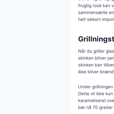
frugtig rosé kan 
sammensætte en v
helt sikkert impo
Grillnings
Når du griller gla
skinken bliver pe
skinken kan tilbe
ikke bliver brænd
Under grillningen
Dette vil ikke k
karameliseret ove
bør nå 70 grader 