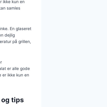
er ikke kun en
 kan samles
inke. En glaseret
n dejlig
ratur på grillen,
er
lat er alle gode
e er ikke kun en
 og tips