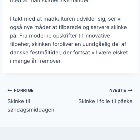
med at man skaber nye minder.
I takt med at madkulturen udvikler sig, ser vi
også nye måder at tilberede og servere skinke
på. Fra moderne opskrifter til innovative
tilbehør, skinken forbliver en uundgåelig del af
danske festmåltider, der fortsat vil være elsket
i mange år fremover.
Indlægsnavigation
FORRIGE
NÆSTE
Skinke til
Skinke i folie til påske
søndagsmiddagen