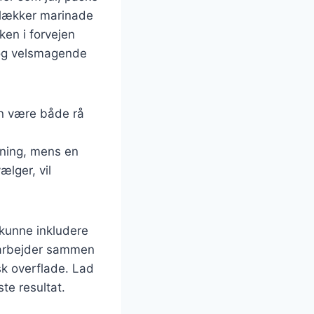
 lækker marinade
ken i forvejen
s og velsmagende
an være både rå
dning, mens en
ælger, vil
 kunne inkludere
er arbejder sammen
sk overflade. Lad
te resultat.