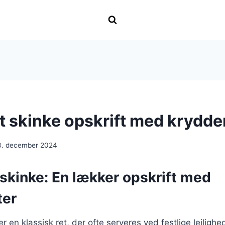
t skinke opskrift med krydde
3. december 2024
skinke: En lækker opskrift med
ter
r en klassisk ret, der ofte serveres ved festlige lejligh