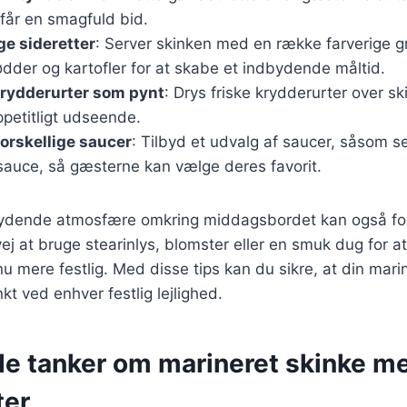
e får en smagfuld bid.
ige sideretter
: Server skinken med en række farverige g
ødder og kartofler for at skabe et indbydende måltid.
krydderurter som pynt
: Drys friske krydderurter over ski
appetitligt udseende.
orskellige saucer
: Tilbyd et udvalg af saucer, såsom 
tsauce, så gæsterne kan vælge deres favorit.
bydende atmosfære omkring middagsbordet kan også fo
ej at bruge stearinlys, blomster eller en smuk dug for a
 mere festlig. Med disse tips kan du sikre, at din mari
kt ved enhver festlig lejlighed.
de tanker om marineret skinke m
ter