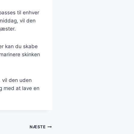
passes til enhver
middag, vil den
gæster.
er kan du skabe
t marinere skinken
 vil den uden
ng med at lave en
NÆSTE