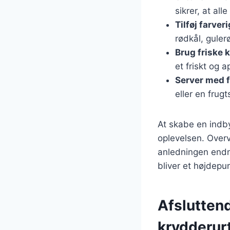
sikrer, at all
Tilføj farver
rødkål, guler
Brug friske 
et friskt og 
Server med f
eller en frug
At skabe en ind
oplevelsen. Overv
anledningen endnu
bliver et højdepun
Afslutten
krydderur