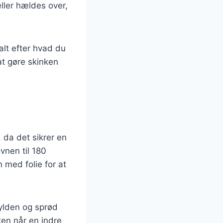
ller hældes over,
 alt efter hvad du
at gøre skinken
 da det sikrer en
vnen til 180
 med folie for at
gylden og sprød
ken når en indre