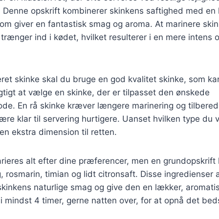
r. Denne opskrift kombinerer skinkens saftighed med en
som giver en fantastisk smag og aroma. At marinere skin
 trænger ind i kødet, hvilket resulterer i en mere inten
eret skinke skal du bruge en god kvalitet skinke, som k
igtigt at vælge en skinke, der er tilpasset den ønskede
ode. En rå skinke kræver længere marinering og tilbere
re klar til servering hurtigere. Uanset hvilken type du v
en ekstra dimension til retten.
ieres alt efter dine præferencer, men en grundopskrift
øg, rosmarin, timian og lidt citronsaft. Disse ingrediens
skinkens naturlige smag og give den en lækker, aromati
i mindst 4 timer, gerne natten over, for at opnå det beds