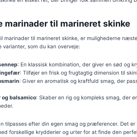
e marinader til marineret skinke
l marinader til marineret skinke, er mulighederne næst
 varianter, som du kan overveje:
sennep
: En klassisk kombination, der giver en sød og k
 ingefær
: Tilføjer en frisk og frugtagtig dimension til ski
rosmarin
: Giver en aromatisk og kraftfuld smag, der pass
r og balsamico
: Skaber en rig og kompleks smag, der er 
gheder.
 tilpasses efter din egen smag og præferencer. Det er 
d forskellige krydderier og urter for at finde den perf