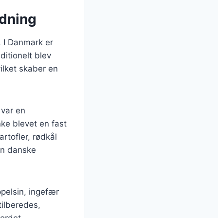
ydning
. I Danmark er
ditionelt blev
ilket skaber en
 var en
nke blevet en fast
tofler, rødkål
en danske
pelsin, ingefær
tilberedes,
bordet.