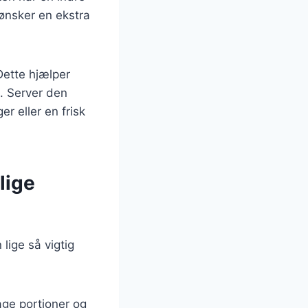
 ønsker en ekstra
Dette hjælper
g. Server den
r eller en frisk
lige
 lige så vigtig
tage portioner og