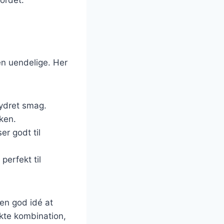
en uendelige. Her
rydret smag.
nken.
er godt til
perfekt til
en god idé at
ekte kombination,