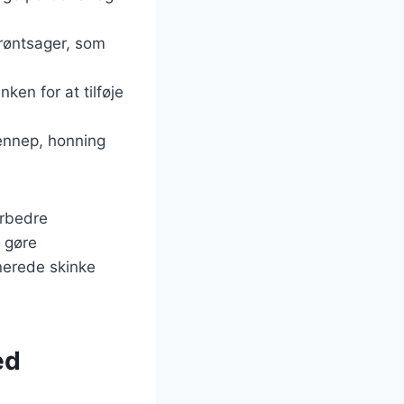
røntsager, som
nken for at tilføje
sennep, honning
rbedre
t gøre
nerede skinke
ed