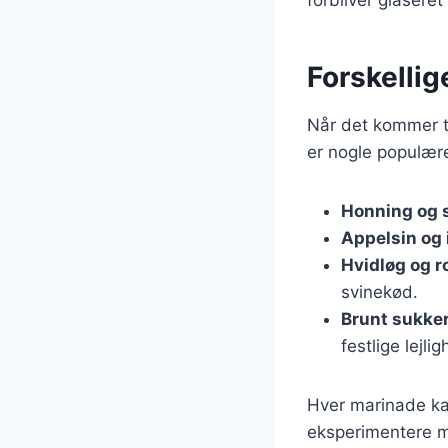
Forskellig
Når det kommer ti
er nogle populære
Honning og 
Appelsin og
Hvidløg og 
svinekød.
Brunt sukke
festlige lejli
Hver marinade kan
eksperimentere me