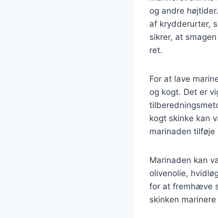
og andre højtide
af krydderurter, 
sikrer, at smagen
ret.
For at lave marin
og kogt. Det er v
tilberedningsmet
kogt skinke kan væ
marinaden tilføje 
Marinaden kan var
olivenolie, hvidl
for at fremhæve 
skinken marinere 