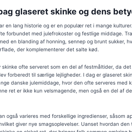
 bag glaseret skinke og dens bet
ar en lang historie og er en populær ret i mange kulturer
fte forbundet med julefrokoster og festlige middage. Tra
med en blanding af honning, sennep og brunt sukker, hv
rflade, der komplementerer det salte kød.
 skinke ofte serveret som en del af festmåltider, da det
ev forberedt til særlige lejligheder. I dag er glaseret ski
nge danske julemiddage, hvor den ofte serveres med kar
nne ret er ikke kun velsmagende, men også en del af d
an også varieres med forskellige ingredienser, såsom ap
, hvilket giver nye smagsoplevelser. Uanset hvordan den 
t skinke en elsket ret, der bringer folk sammen omkring 