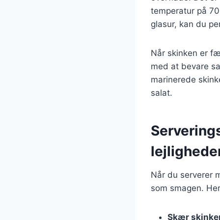
temperatur på 70 
glasur, kan du p
Når skinken er fæ
med at bevare saf
marinerede skinke
salat.
Serverings
lejlighede
Når du serverer ma
som smagen. Her e
Skær skinken