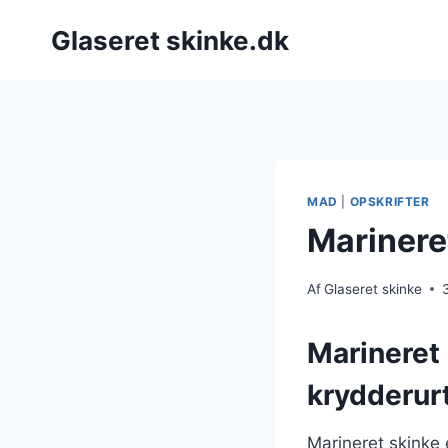
Fortsæt
Glaseret skinke.dk
til
indhold
MAD
|
OPSKRIFTER
Marinere
Af
Glaseret skinke
Marineret 
krydderur
Marineret skinke e