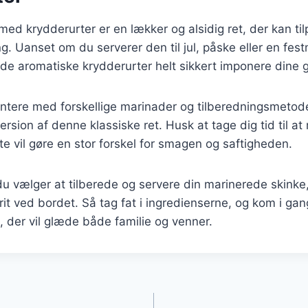
med krydderurter er en lækker og alsidig ret, der kan til
. Uanset om du serverer den til jul, påske eller en fest
 de aromatiske krydderurter helt sikkert imponere dine 
ntere med forskellige marinader og tilberedningsmetod
ersion af denne klassiske ret. Husk at tage dig tid til a
tte vil gøre en stor forskel for smagen og saftigheden.
 vælger at tilberede og servere din marinerede skinke,
vorit ved bordet. Så tag fat i ingredienserne, og kom i ga
, der vil glæde både familie og venner.
gation