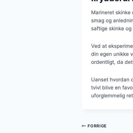
Marineret skinke 
smag og anledning
saftige skinke og
Ved at eksperime
din egen unikke v
ordentligt, da de
Uanset hvordan du
tvivl blive en fa
uforglemmelig ret
Indlægsnavi
FORRIGE