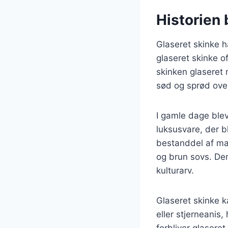
Historien
Glaseret skinke h
glaseret skinke o
skinken glaseret 
sød og sprød ove
I gamle dage blev
luksusvare, der bl
bestanddel af ma
og brun sovs. De
kulturarv.
Glaseret skinke k
eller stjerneanis
forbliver glasere