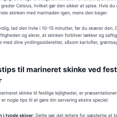
grader Celsius, hvilket gør den sikker at spise. Hvis du
ensle skinken med marinaden igen, mens den bager.
rdig, lad den hvile i 10-15 minutter, før du skærer den. 
tigheden og sikrer, at skinken forbliver lækker og safti
 med dine yndlingssideretter, såsom kartofler, grøntsage
tips til marineret skinke ved fest
r
rineret skinke til festlige lejligheder, er præsentationen
r nogle tips til at gøre din servering ekstra speciel:
 i tynde skiver
: Dette gør det lettere for gæsterne at 