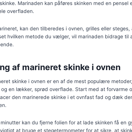
n skinke. Marinaden kan påføres skinken med en pensel e
le overfladen.
ineret, kan den tilberedes i ovnen, grilles eller steges,
et hvilken metode du vælger, vil marinaden bidrage til 
gende.
ng af marineret skinke i ovnen
neret skinke i ovnen er en af de mest populære metoder,
 og en lækker, sprød overflade. Start med at forvarme o
lacer den marinerede skinke i et ovnfast fad og dæk den
en.
 minutter kan du fjerne folien for at lade skinken få en 
 vigtigt at bruge et stegetermometer for at sikre, at skin