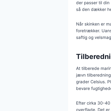
der passer til di
så den dækker he
Når skinken er mar
foretrækker. Uans
saftig og velsma
Tilberedni
At tilberede mari
jævn tilberedning
grader Celsius. P
bevare fugtighed
Efter cirka 30-40
overflade. Det er