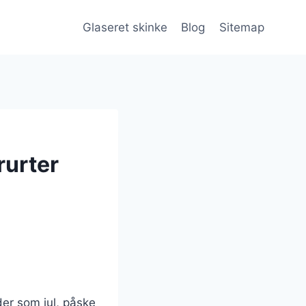
Glaseret skinke
Blog
Sitemap
rurter
eder som jul, påske