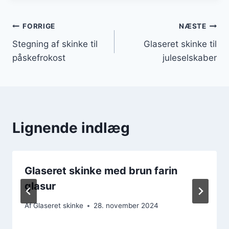
Indlægsnavigation
FORRIGE
NÆSTE
Stegning af skinke til
Glaseret skinke til
påskefrokost
juleselskaber
Lignende indlæg
Glaseret skinke med brun farin
glasur
Af
Glaseret skinke
28. november 2024