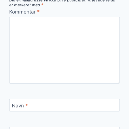
Din e-mailadresse vil ikke blive publiceret.
Krævede felter
er markeret med
*
Kommentar
*
Navn
*