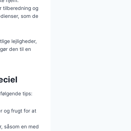
ke hjem.
r tilberedning og
edienser, som de
lige lejligheder,
ør den til en
eciel
følgende tips:
 og frugt for at
rer, såsom en med