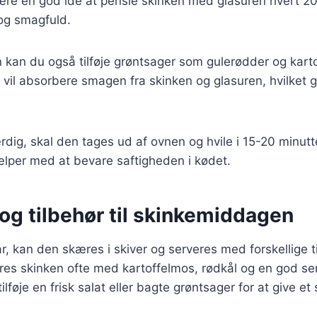
være en god idé at pensle skinken med glasuren hvert 20.
 og smagfuld.
kan du også tilføje grøntsager som gulerødder og karto
il absorbere smagen fra skinken og glasuren, hvilket g
rdig, skal den tages ud af ovnen og hvile i 15-20 minutt
ælper med at bevare saftigheden i kødet.
og tilbehør til skinkemiddagen
ar, kan den skæres i skiver og serveres med forskellige t
eres skinken ofte med kartoffelmos, rødkål og en god s
ilføje en frisk salat eller bagte grøntsager for at give 