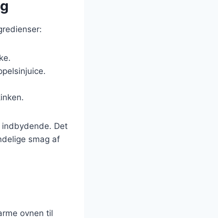
ag
gredienser:
ke.
pelsinjuice.
kinken.
g indbydende. Det
endelige smag af
arme ovnen til