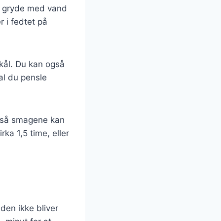
en gryde med vand
r i fedtet på
kål. Du kan også
kal du pensle
r, så smagene kan
rka 1,5 time, eller
 den ikke bliver