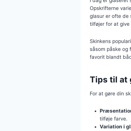
I dag er glaseret
Opskrifterne vari
glasur er ofte d
tilføjer for at giv
Skinkens popularit
såsom påske og f
favorit blandt bå
Tips til a
For at gøre din 
Præsentatio
tilføje farve.
Variation i 