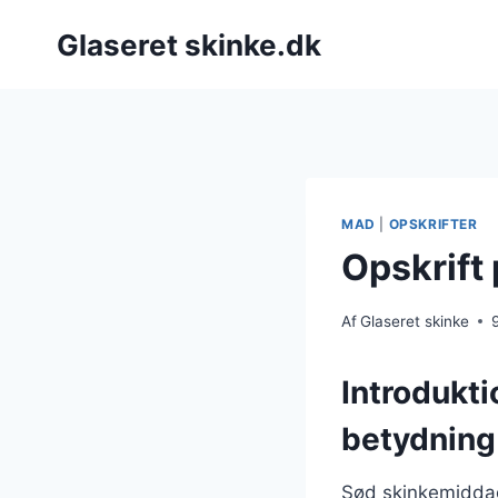
Fortsæt
Glaseret skinke.dk
til
indhold
MAD
|
OPSKRIFTER
Opskrift
Af
Glaseret skinke
Introdukt
betydning
Sød skinkemiddag 