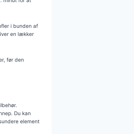
 minut for at
fler i bunden af
iver en lækker
er, før den
ilbehør.
ennep. Du kan
et sundere element