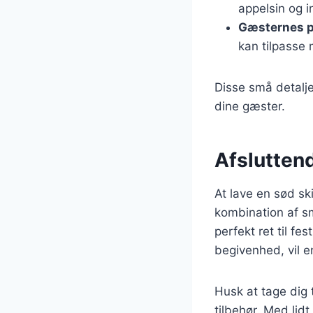
appelsin og 
Gæsternes p
kan tilpasse
Disse små detalje
dine gæster.
Afslutten
At lave en sød s
kombination af sm
perfekt ret til fe
begivenhed, vil en
Husk at tage dig 
tilbehør. Med lid