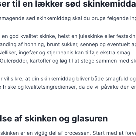
ser til en lækker sød skinkemidd
elsmagende sød skinkemiddag skal du bruge følgende in
 en god kvalitet skinke, helst en juleskinke eller festskin
landing af honning, brunt sukker, sennep og eventuelt ap
Nelliker, ingefær og stjerneanis kan tilføje ekstra smag.
 Gulerødder, kartofler og løg til at stege sammen med s
r vil sikre, at din skinkemiddag bliver både smagfuld o
e friske og kvalitetsingredienser, da de vil påvirke den 
lse af skinken og glasuren
skinken er en vigtig del af processen. Start med at forv