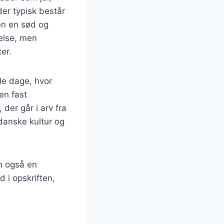
der typisk består
en en sød og
else, men
er.
mle dage, hvor
en fast
der går i arv fra
 danske kultur og
n også en
d i opskriften,