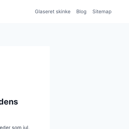
Glaseret skinke
Blog
Sitemap
 dens
heder som jul,