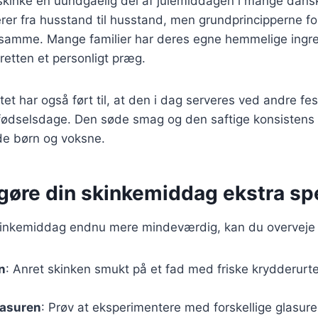
 skinke en uundgåelig del af julemiddagen i mange dans
erer fra husstand til husstand, men grundprincipperne fo
e samme. Mange familier har deres egne hemmelige ingr
e retten et personligt præg.
et har også ført til, at den i dag serveres ved andre fest
ødselsdage. Den søde smag og den saftige konsistens g
de børn og voksne.
t gøre din skinkemiddag ekstra sp
skinkemiddag endnu mere mindeværdig, kan du overveje 
n
: Anret skinken smukt på et fad med friske krydderurter
glasuren
: Prøv at eksperimentere med forskellige glasu