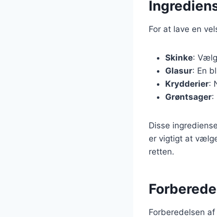
Ingredien
For at lave en v
Skinke
: Vælg
Glasur
: En b
Krydderier
: 
Grøntsager
:
Disse ingrediense
er vigtigt at vælg
retten.
Forberede
Forberedelsen af 