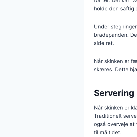
for tør. Det kan 
holde den saftig
Under stegningen 
bradepanden. De v
side ret.
Når skinken er fæ
skæres. Dette hj
Servering 
Når skinken er kl
Traditionelt serv
også overveje at t
til måltidet.