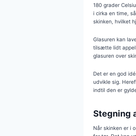
180 grader Celsiu
i cirka en time, 
skinken, hvilket 
Glasuren kan lave
tilsætte lidt appe
glasuren over ski
Det er en god idé
udvikle sig. Heref
indtil den er gyl
Stegning a
Når skinken er i o