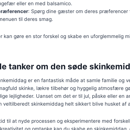
ingefær eller en med balsamico.
ræferencer
: Spørg dine gæster om deres præferencer f
 menuen til deres smag.
r kan gøre en stor forskel og skabe en uforglemmelig m
de tanker om den søde skinkemi
kinkemiddag er en fantastisk måde at samle familie og 
agfuld skinke, lækre tilbehør og hyggelig atmosfære gør
stlige lejligheder. Uanset om det er til jul, påske eller en
 veltilberedt skinkemiddag helt sikkert blive husket af a
tid til at nyde processen og eksperimentere med forskell
t kreativitet og omtanke kan du skabe en skinkemiddag, 