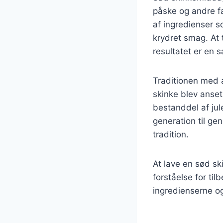
påske og andre fa
af ingredienser s
krydret smag. At
resultatet er en 
Traditionen med a
skinke blev anset
bestanddel af jul
generation til ge
tradition.
At lave en sød sk
forståelse for til
ingredienserne og