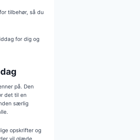
or tilbehør, så du
iddag for dig og
ddag
venner på. Den
 det til en
 anden særlig
lle.
ige opskrifter og
der vil glæde