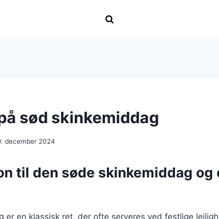
 på sød skinkemiddag
9. december 2024
ion til den søde skinkemiddag og
er en klassisk ret, der ofte serveres ved festlige lejlig