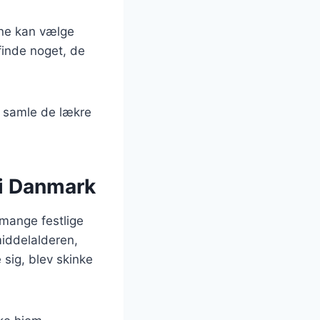
rne kan vælge
finde noget, de
t samle de lækre
 i Danmark
 mange festlige
middelalderen,
 sig, blev skinke