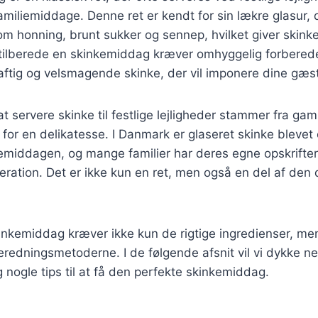
miliemiddage. Denne ret er kendt for sin lækre glasur, 
om honning, brunt sukker og sennep, hvilket giver skink
 tilberede en skinkemiddag kræver omhyggelig forbered
saftig og velsmagende skinke, der vil imponere dine gæst
t servere skinke til festlige lejligheder stammer fra ga
 for en delikatesse. I Danmark er glaseret skinke blevet 
emiddagen, og mange familier har deres egne opskrifter, 
neration. Det er ikke kun en ret, men også en del af den
inkemiddag kræver ikke kun de rigtige ingredienser, me
beredningsmetoderne. I de følgende afsnit vil vi dykke ne
 nogle tips til at få den perfekte skinkemiddag.