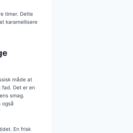
re timer. Dette
 at karamellisere
ge
assisk måde at
 fad. Det er en
dens smag.
n også
idet. En frisk