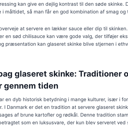
essing kan give en dejlig kontrast til den søde skinke. De
i måltidet, så man får en god kombination af smag og t
verveje at servere en lækker sauce eller dip til skinken
r en sød chilisauce kan være gode valg, der tilføjer e
og præsentation kan glaseret skinke blive stjernen i ethve
bag glaseret skinke: Traditioner 
er gennem tiden
ar en dyb historisk betydning i mange kulturer, især i f
er. I Danmark er det en tradition at servere glaseret skink
sages af brune kartofler og rødkål. Denne tradition stam
betragtet som en luksusvare, der kun blev serveret ved 