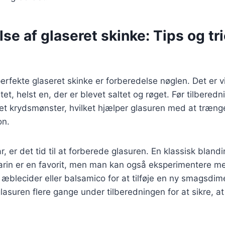
se af glaseret skinke: Tips og tri
erfekte glaseret skinke er forberedelse nøglen. Det er v
itet, helst en, der er blevet saltet og røget. Før tilbered
et krydsmønster, hvilket hjælper glasuren med at trænge
on.
r, er det tid til at forberede glasuren. En klassisk bland
arin er en favorit, men man kan også eksperimentere me
æblecider eller balsamico for at tilføje en ny smagsdim
glasuren flere gange under tilberedningen for at sikre, at