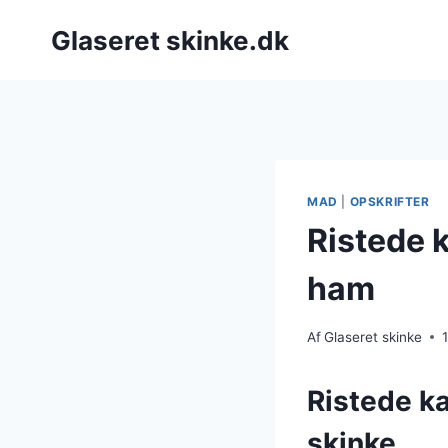
Fortsæt
Glaseret skinke.dk
til
indhold
MAD
|
OPSKRIFTER
Ristede k
ham
Af
Glaseret skinke
Ristede ka
skinke