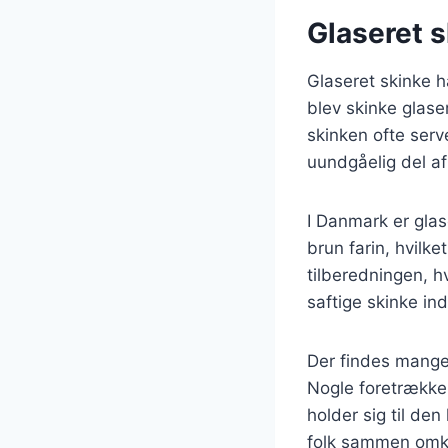
Glaseret s
Glaseret skinke ha
blev skinke glase
skinken ofte serve
uundgåelig del af
I Danmark er glas
brun farin, hvilk
tilberedningen, h
saftige skinke ind
Der findes mange 
Nogle foretrækker
holder sig til den
folk sammen omkr