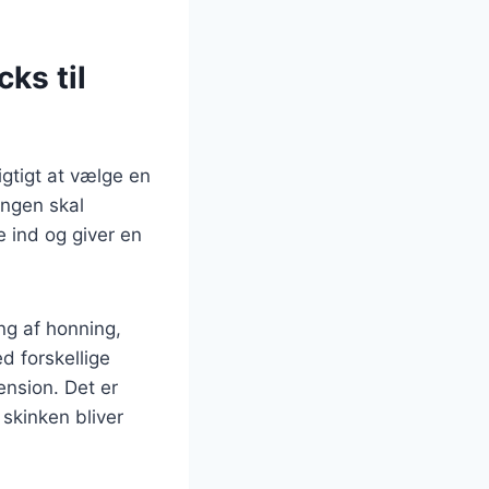
cks til
igtigt at vælge en
ningen skal
 ind og giver en
ing af honning,
d forskellige
ension. Det er
 skinken bliver