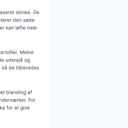
glaseret skinke. De
nterer den søde
er kan løfte hele
kartofler. Melne
røde udenpå og
, så de tilberedes
pel blanding af
underværker. For
ka for at give