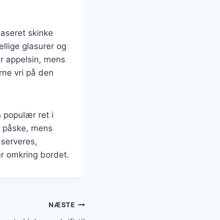
laseret skinke
ellige glasurer og
er appelsin, mens
rne vri på den
 populær ret i
il påske, mens
 serveres,
er omkring bordet.
NÆSTE