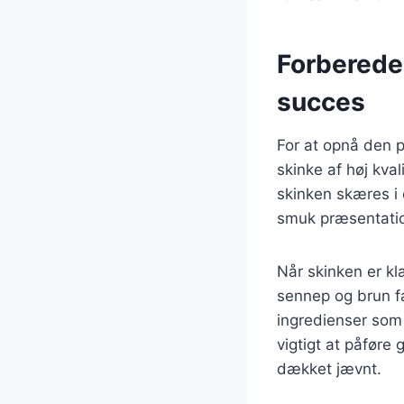
Forberedel
succes
For at opnå den p
skinke af høj kval
skinken skæres i 
smuk præsentati
Når skinken er kla
sennep og brun f
ingredienser som 
vigtigt at påføre 
dækket jævnt.