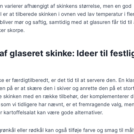
n varierer afhængigt af skinkens størrelse, men en god
 er at tilberede skinken i ovnen ved lav temperatur i fle
 bliver mør og saftig, samtidig med at glasuren får tid til
er skorpe.
f glaseret skinke: Ideer til festli
e er færdigtilberedt, er det tid til at servere den. En kl
n på er at skære den i skiver og anrette den på et stort
re skinken med en række tilbehør, der komplementerer 
, som vi tidligere har nævnt, er et fremragende valg, me
er kartoffelsalat kan være gode alternativer.
nkål eller rødkål kan også tilføje farve og smag til målt