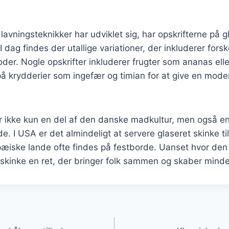
lavningsteknikker har udviklet sig, har opskrifterne på g
 dag findes der utallige variationer, der inkluderer forsk
der. Nogle opskrifter inkluderer frugter som ananas ell
å krydderier som ingefær og timian for at give en mode
r ikke kun en del af den danske madkultur, men også en
. I USA er det almindeligt at servere glaseret skinke t
pæiske lande ofte findes på festborde. Uanset hvor den
t skinke en ret, der bringer folk sammen og skaber mind
gation