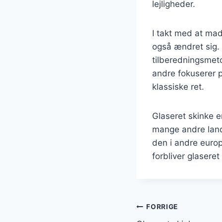
lejligheder.
I takt med at mad
også ændret sig. I
tilberedningsmeto
andre fokuserer p
klassiske ret.
Glaseret skinke e
mange andre lande
den i andre euro
forbliver glasere
Indlægsnavi
FORRIGE