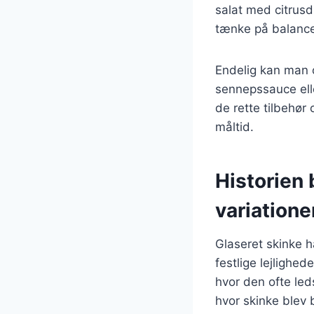
salat med citrusdr
tænke på balance 
Endelig kan man o
sennepssauce elle
de rette tilbehør 
måltid.
Historien 
variation
Glaseret skinke h
festlige lejlighed
hvor den ofte led
hvor skinke blev 