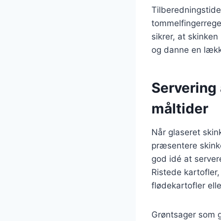
Tilberedningstide
tommelfingerregel
sikrer, at skinken
og danne en lækk
Servering a
måltider
Når glaseret skink
præsentere skinke
god idé at serve
Ristede kartofler
flødekartofler ell
Grøntsager som grø