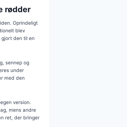
e rødder
tiden. Oprindeligt
ionelt blev
gjort den til en
ng, sennep og
seres under
rer med den
 egen version.
smag, mens andre
en ret, der bringer