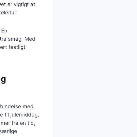
t er vigtigt at
ekstur.
. En
kstra smag. Med
rt festligt
og
orbindelse med
e til julemiddag,
mer fra en tid,
særlige