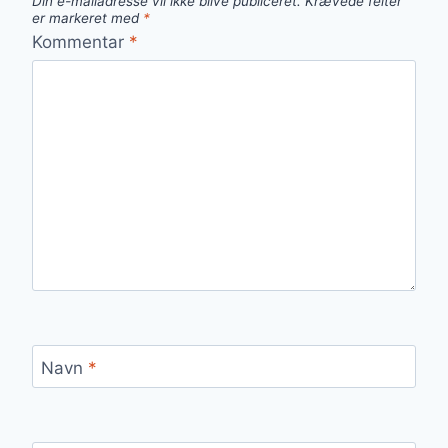
Din e-mailadresse vil ikke blive publiceret.
Krævede felter
er markeret med
*
Kommentar
*
Navn
*