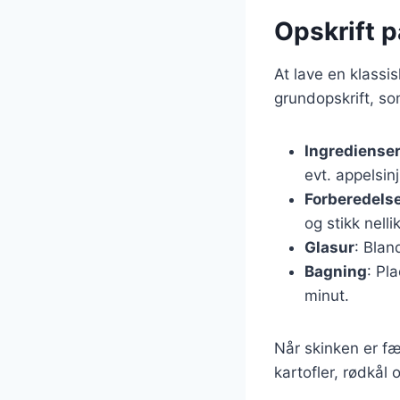
Opskrift på
At lave en klassis
grundopskrift, som
Ingrediense
evt. appelsinj
Forberedels
og stikk nelli
Glasur
: Blan
Bagning
: Pl
minut.
Når skinken er fæ
kartofler, rødkål