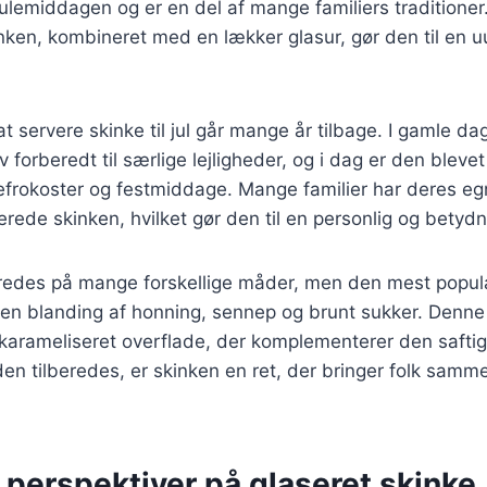
julemiddagen og er en del af mange familiers traditione
nken, kombineret med en lækker glasur, gør den til en u
t servere skinke til jul går mange år tilbage. I gamle da
v forberedt til særlige lejligheder, og i dag er den blevet
efrokoster og festmiddage. Mange familier har deres eg
berede skinken, hvilket gør den til en personlig og betydn
eredes på mange forskellige måder, men den mest popu
en blanding af honning, sennep og brunt sukker. Denne 
karameliseret overflade, der komplementerer den saftig
n tilberedes, er skinken en ret, der bringer folk samm
 perspektiver på glaseret skinke