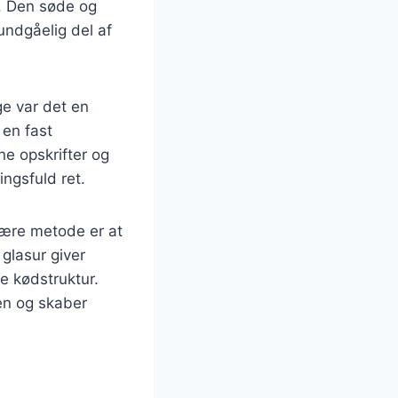
r. Den søde og
undgåelig del af
ge var det en
 en fast
ne opskrifter og
ingsfuld ret.
lære metode er at
glasur giver
e kødstruktur.
en og skaber