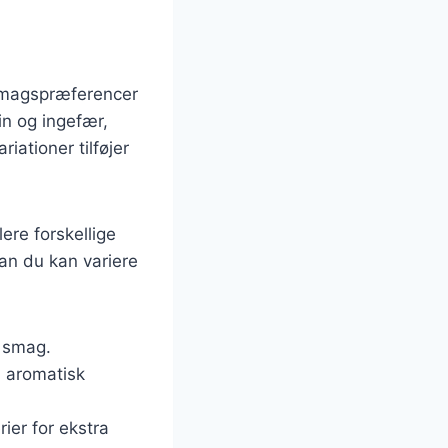
e smagspræferencer
in og ingefær,
ationer tilføjer
ere forskellige
dan du kan variere
k smag.
n aromatisk
ier for ekstra