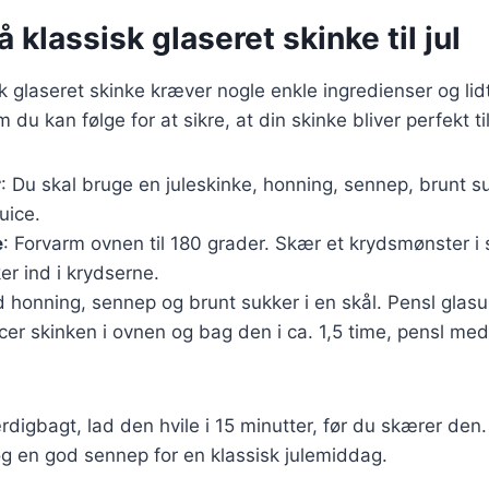
 klassisk glaseret skinke til jul
k glaseret skinke kræver nogle enkle ingredienser og lidt
 du kan følge for at sikre, at din skinke bliver perfekt ti
r
: Du skal bruge en juleskinke, honning, sennep, brunt su
uice.
e
: Forvarm ovnen til 180 grader. Skær et krydsmønster i 
ker ind i krydserne.
d honning, sennep og brunt sukker i en skål. Pensl glasu
acer skinken i ovnen og bag den i ca. 1,5 time, pensl med
rdigbagt, lad den hvile i 15 minutter, før du skærer de
 og en god sennep for en klassisk julemiddag.