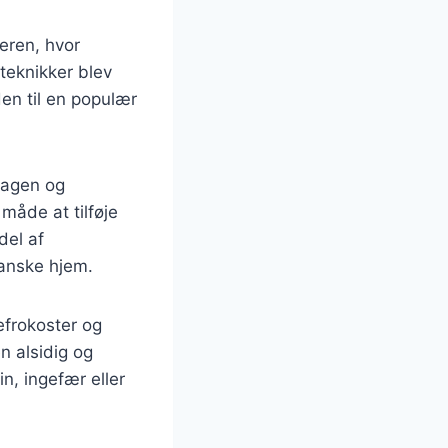
deren, hvor
steknikker blev
den til en populær
magen og
måde at tilføje
del af
danske hjem.
efrokoster og
n alsidig og
n, ingefær eller