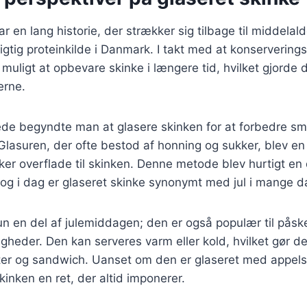
r en lang historie, der strækker sig tilbage til middelal
igtig proteinkilde i Danmark. I takt med at konservering
 muligt at opbevare skinke i længere tid, hvilket gjorde 
erne.
rede begyndte man at glasere skinken for at forbedre s
lasuren, der ofte bestod af honning og sukker, blev en 
r overflade til skinken. Denne metode blev hurtigt en 
, og i dag er glaseret skinke synonymt med jul i mange 
un en del af julemiddagen; den er også populær til påsk
ligheder. Den kan serveres varm eller kold, hvilket gør de
eter og sandwich. Uanset om den er glaseret med appelsi
kinken en ret, der altid imponerer.