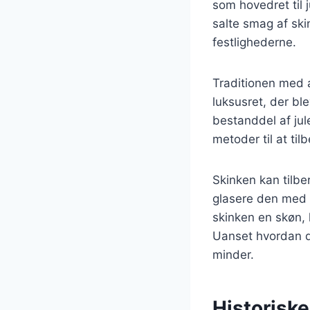
som hovedret til 
salte smag af ski
festlighederne.
Traditionen med a
luksusret, der ble
bestanddel af jul
metoder til at til
Skinken kan tilb
glasere den med 
skinken en skøn, 
Uanset hvordan de
minder.
Historiske