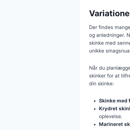
Variationer
Der findes mange 
og anledninger. N
skinke med sennep
unikke smagsnuan
Når du planlægger 
skinker for at til
din skinke:
Skinke med 
Krydret skin
oplevelse.
Marineret s