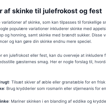
 af skinke til julefrokost og fest
variationer af skinke, som kan tilpasses til forskellig
ogle populære variationer inkluderer skinke med appels
 og honning, samt skinke med brændt sukker. Disse vari
cer og kan gøre din skinke endnu mere speciel.
en julefrokost eller fest, kan du overveje at inkludere fl
fredsstille gæsternes smag. Her er nogle forslag til, hvor
frugt
: Tilsæt skiver af æble eller granatæble for en fris
ke
: Brug krydderier som rosmarin eller stjerneanis for e
kinke
: Mariner skinken i en blanding af eddike og krydder