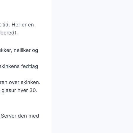
 tid. Her er en
lberedt.
kker, nelliker og
skinkens fedtlag
ren over skinken.
 glasur hver 30.
n. Server den med