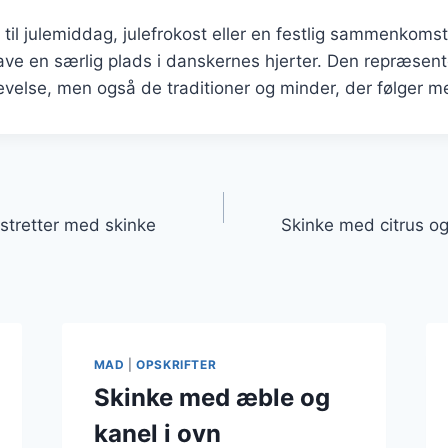
til julemiddag, julefrokost eller en festlig sammenkomst
l have en særlig plads i danskernes hjerter. Den repræsen
velse, men også de traditioner og minder, der følger m
gation
stretter med skinke
Skinke med citrus og
MAD
|
OPSKRIFTER
Skinke med æble og
kanel i ovn