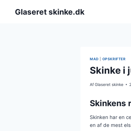
Fortsæt
Glaseret skinke.dk
til
indhold
MAD
|
OPSKRIFTER
Skinke i 
Af
Glaseret skinke
Skinkens r
Skinken har en ce
en af de mest els