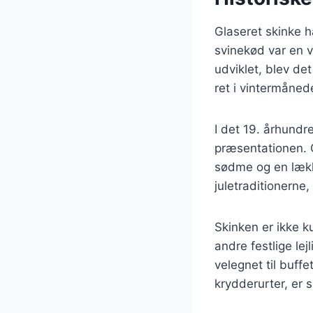
Glaseret skinke ha
svinekød var en v
udviklet, blev det
ret i vintermåned
I det 19. århund
præsentationen. G
sødme og en lække
juletraditionerne
Skinken er ikke k
andre festlige lej
velegnet til buff
krydderurter, er s