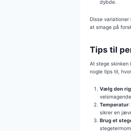
dybde.
Disse variationer
at smage på forsk
Tips til p
At stege skinken 
nogle tips til, hv
Vælg den rig
velsmagende
Temperatur
sikrer en jæv
Brug et ste
stegetermome