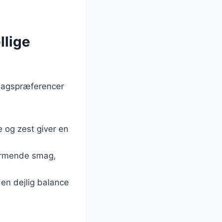
llige
 smagspræferencer
e og zest giver en
 varmende smag,
 en dejlig balance