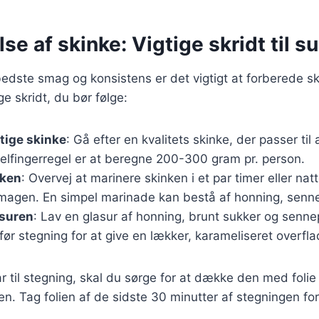
se af skinke: Vigtige skridt til s
edste smag og konsistens er det vigtigt at forberede sk
ge skridt, du bør følge:
tige skinke
: Gå efter en kvalitets skinke, der passer til 
lfingerregel er at beregne 200-300 gram pr. person.
nken
: Overvej at marinere skinken i et par timer eller nat
smagen. En simpel marinade kan bestå af honning, senne
asuren
: Lav en glasur af honning, brunt sukker og senne
før stegning for at give en lækker, karameliseret overfla
r til stegning, skal du sørge for at dække den med folie i
n. Tag folien af de sidste 30 minutter af stegningen fo