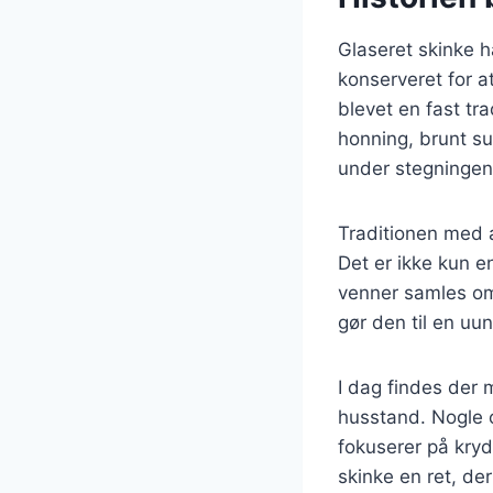
Glaseret skinke ha
konserveret for a
blevet en fast tr
honning, brunt su
under stegningen
Traditionen med at
Det er ikke kun e
venner samles om 
gør den til en uu
I dag findes der m
husstand. Nogle o
fokuserer på kryd
skinke en ret, de