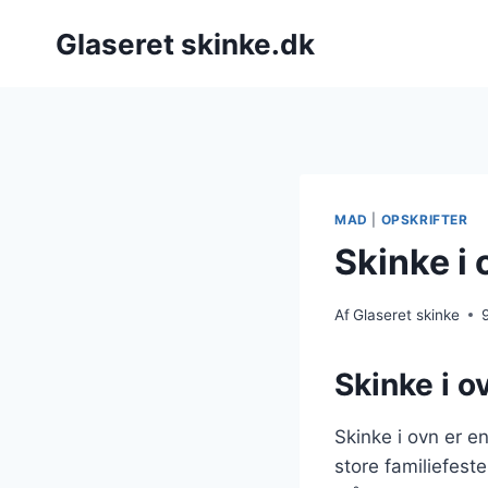
Fortsæt
Glaseret skinke.dk
til
indhold
MAD
|
OPSKRIFTER
Skinke i o
Af
Glaseret skinke
Skinke i ov
Skinke i ovn er en
store familiefest