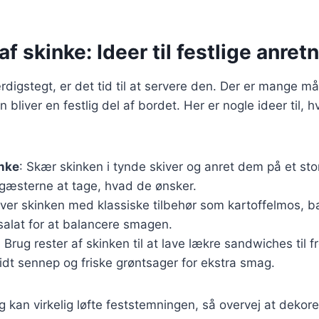
af skinke: Ideer til festlige anret
rdigstegt, er det tid til at servere den. Der er mange må
 bliver en festlig del af bordet. Her er nogle ideer til,
inke
: Skær skinken i tynde skiver og anret dem på et sto
 gæsterne at tage, hvad de ønsker.
rver skinken med klassiske tilbehør som kartoffelmos, b
k salat for at balancere smagen.
: Brug rester af skinken til at lave lækre sandwiches til 
 lidt sennep og friske grøntsager for ekstra smag.
 kan virkelig løfte feststemningen, så overvej at dekor