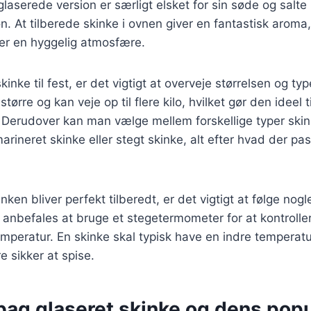
aserede version er særligt elsket for sin søde og salte
 At tilberede skinke i ovnen giver en fantastisk aroma,
r en hyggelig atmosfære.
nke til fest, er det vigtigt at overveje størrelsen og typ
større og kan veje op til flere kilo, hvilket gør den ideel t
erudover kan man vælge mellem forskellige typer ski
arineret skinke eller stegt skinke, alt efter hvad der pass
kinken bliver perfekt tilberedt, er det vigtigt at følge n
et anbefales at bruge et stegetermometer for at kontrolle
emperatur. En skinke skal typisk have en indre temperat
e sikker at spise.
bag glaseret skinke og dens popu