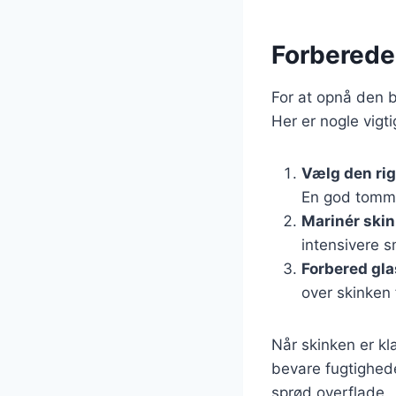
Forberedel
For at opnå den b
Her er nogle vigti
Vælg den rig
En god tomme
Marinér ski
intensivere 
Forbered gl
over skinken 
Når skinken er kla
bevare fugtighede
sprød overflade.