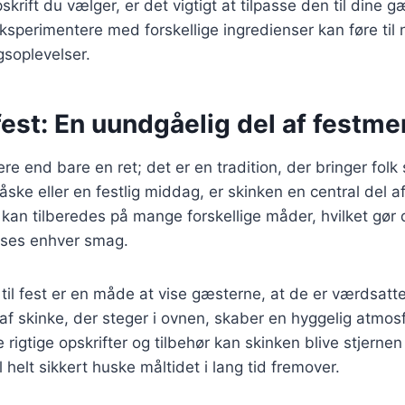
skrift du vælger, er det vigtigt at tilpasse den til dine
ksperimentere med forskellige ingredienser kan føre til 
oplevelser.
 fest: En uundgåelig del af festm
ere end bare en ret; det er en tradition, der bringer fo
, påske eller en festlig middag, er skinken en central del
 kan tilberedes på mange forskellige måder, hvilket gør d
asses enhver smag.
 til fest er en måde at vise gæsterne, at de er værdsatt
f skinke, der steger i ovnen, skaber en hyggelig atmos
rigtige opskrifter og tilbehør kan skinken blive stjernen
 helt sikkert huske måltidet i lang tid fremover.