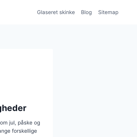
Glaseret skinke
Blog
Sitemap
igheder
som jul, påske og
nge forskellige