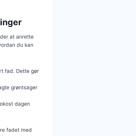
ninger
der at anrette
 hvordan du kan
rt fad. Dette gør
agte grøntsager
frokost dagen
ere fadet med