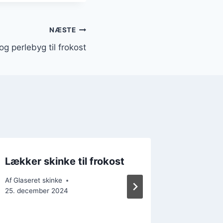
NÆSTE
og perlebyg til frokost
Lækker skinke til frokost
Stegte 
sødski
Af
Glaseret skinke
25. december 2024
Af
Glaseret