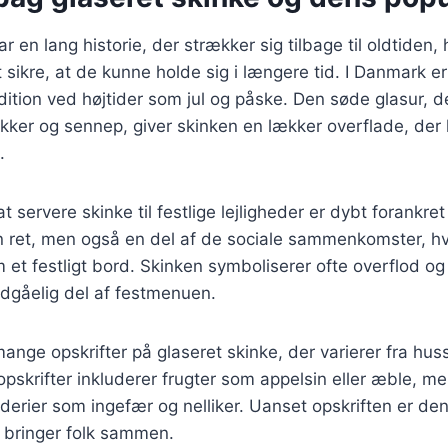
r en lang historie, der strækker sig tilbage til oldtiden,
t sikre, at de kunne holde sig i længere tid. I Danmark er
adition ved højtider som jul og påske. Den søde glasur, d
kker og sennep, giver skinken en lækker overflade, der 
.
 servere skinke til festlige lejligheder er dybt forankret 
n ret, men også en del af de sociale sammenkomster, hv
et festligt bord. Skinken symboliserer ofte overflod og 
ndgåelig del af festmenuen.
ange opskrifter på glaseret skinke, der varierer fra huss
pskrifter inkluderer frugter som appelsin eller æble, m
derier som ingefær og nelliker. Uanset opskriften er de
r bringer folk sammen.