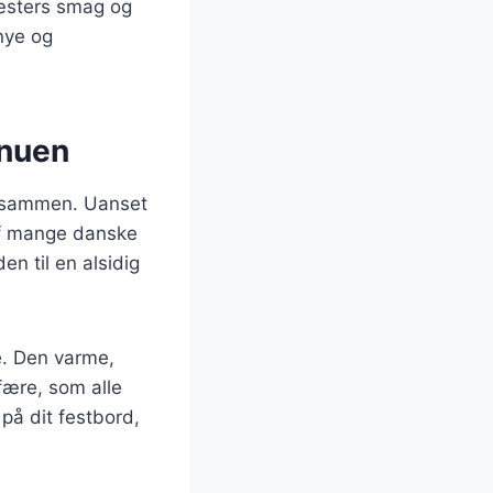
 gæsters smag og
nye og
enuen
lk sammen. Uanset
 af mange danske
en til en alsidig
e. Den varme,
fære, som alle
 på dit festbord,