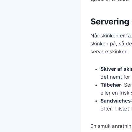
Servering 
Når skinken er fæ
skinken på, så den
servere skinken:
Skiver af sk
det nemt for
Tilbehør
: Se
eller en fris
Sandwiches
efter. Tilsæt
En smuk anretning