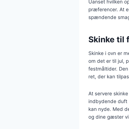
Uanset hvilken op
præferencer. At e
spændende smags
Skinke til
Skinke i ovn er m
om det er til jul
festmåltider. Den
ret, der kan tilp
At servere skinke
indbydende duft a
kan nyde. Med de 
og dine gæster vil