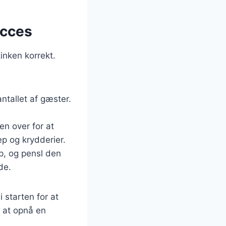
ucces
inken korrekt.
antallet af gæster.
ten over for at
p og krydderier.
p, og pensl den
de.
 starten for at
r at opnå en