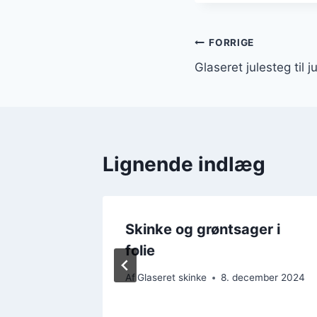
Indlægsnavi
FORRIGE
Glaseret julesteg til 
Lignende indlæg
ret
Skinke og grøntsager i
folie
mber 2024
Af
Glaseret skinke
8. december 2024