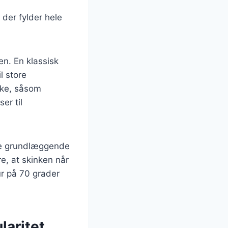
 der fylder hele
en. En klassisk
il store
nke, såsom
er til
ogle grundlæggende
re, at skinken når
ur på 70 grader
laritet