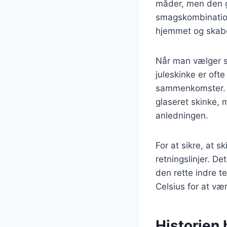
måder, men den gl
smagskombination.
hjemmet og skabe
Når man vælger ski
juleskinke er ofte 
sammenkomster. D
glaseret skinke, m
anledningen.
For at sikre, at s
retningslinjer. D
den rette indre t
Celsius for at vær
Historien 