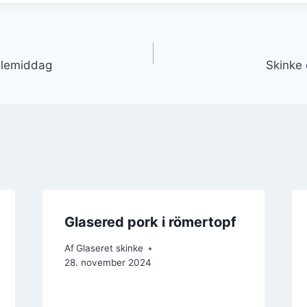
gation
julemiddag
Skinke 
Glasered pork i römertopf
Af
Glaseret skinke
28. november 2024