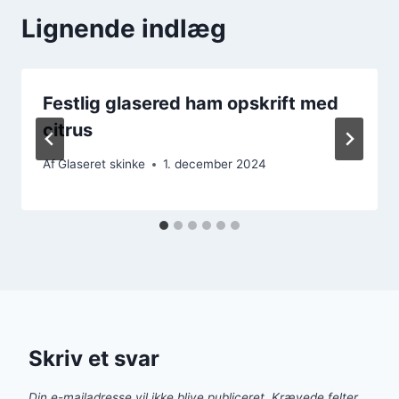
Lignende indlæg
Festlig glasered ham opskrift med
citrus
Af
Glaseret skinke
1. december 2024
Skriv et svar
Din e-mailadresse vil ikke blive publiceret.
Krævede felter