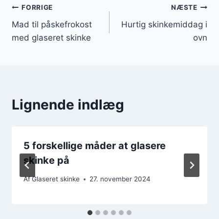
Indlægsnavigation
FORRIGE
NÆSTE
Mad til påskefrokost
Hurtig skinkemiddag i
med glaseret skinke
ovn
Lignende indlæg
5 forskellige måder at glasere
skinke på
Af
Glaseret skinke
27. november 2024