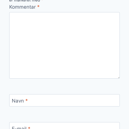
er markeret med
*
Kommentar
*
Navn
*
E-mail
*