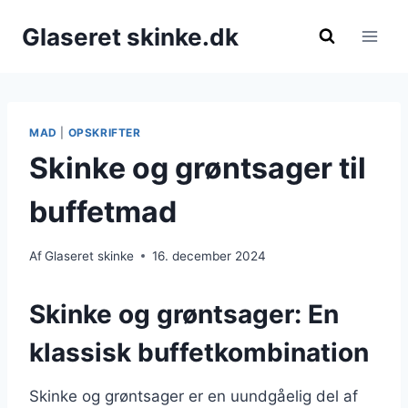
Fortsæt
Glaseret skinke.dk
til
indhold
MAD
|
OPSKRIFTER
Skinke og grøntsager til
buffetmad
Af
Glaseret skinke
16. december 2024
Skinke og grøntsager: En
klassisk buffetkombination
Skinke og grøntsager er en uundgåelig del af