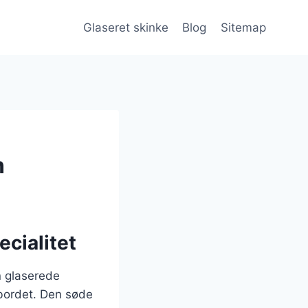
Glaseret skinke
Blog
Sitemap
n
ecialitet
n glaserede
 bordet. Den søde