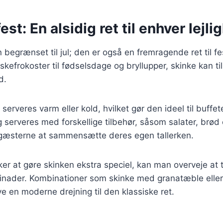
fest: En alsidig ret til enhver lejl
 begrænset til jul; den er også en fremragende ret til fes
skefrokoster til fødselsdage og bryllupper, skinke kan ti
d.
serveres varm eller kold, hvilket gør den ideel til buffe
g serveres med forskellige tilbehør, såsom salater, brød 
 gæsterne at sammensætte deres egen tallerken.
er at gøre skinken ekstra speciel, kan man overveje at t
arinader. Kombinationer som skinke med granatæble elle
e en moderne drejning til den klassiske ret.