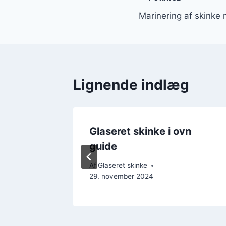
Indlægsnavi
Marinering af skinke
Lignende indlæg
ed
Glaseret skinke i ovn
guide
ember 2024
Af
Glaseret skinke
29. november 2024