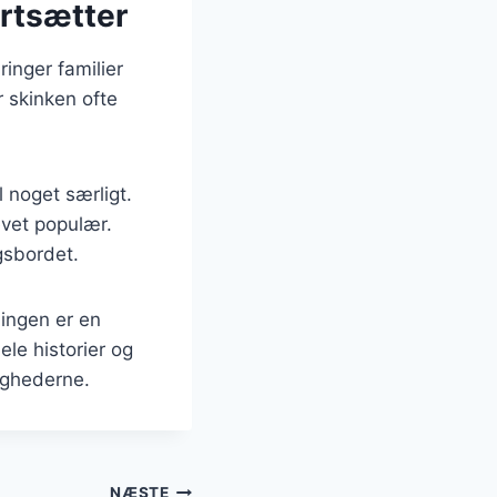
ortsætter
ringer familier
r skinken ofte
l noget særligt.
levet populær.
gsbordet.
ningen er en
ele historier og
lighederne.
NÆSTE