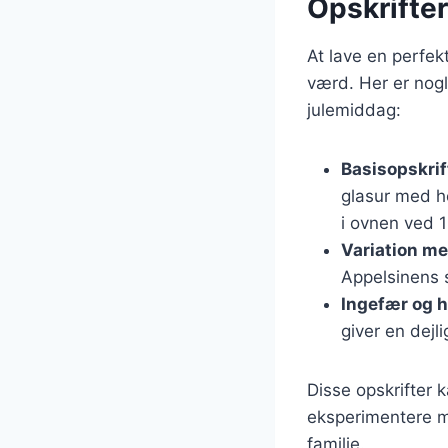
Opskrifter
At lave en perfek
værd. Her er nogl
julemiddag:
Basisopskrif
glasur med h
i ovnen ved 1
Variation me
Appelsinens 
Ingefær og 
giver en dejl
Disse opskrifter 
eksperimentere me
familie.