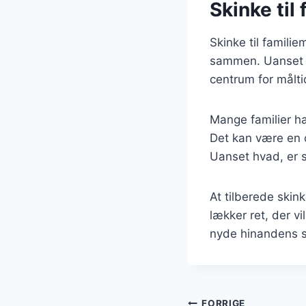
Skinke til
Skinke til familie
sammen. Uanset om 
centrum for målti
Mange familier har
Det kan være en op
Uanset hvad, er 
At tilberede skin
lækker ret, der vi
nyde hinandens se
FORRIGE