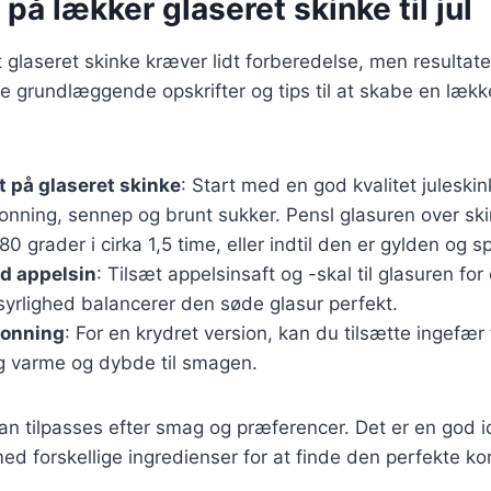
 på lækker glaseret skinke til jul
t glaseret skinke kræver lidt forberedelse, men resultate
e grundlæggende opskrifter og tips til at skabe en lækker
t på glaseret skinke
: Start med en god kvalitet juleski
onning, sennep og brunt sukker. Pensl glasuren over sk
80 grader i cirka 1,5 time, eller indtil den er gylden og s
d appelsin
: Tilsæt appelsinsaft og -skal til glasuren for
syrlighed balancerer den søde glasur perfekt.
honning
: For en krydret version, kan du tilsætte ingefær 
ig varme og dybde til smagen.
kan tilpasses efter smag og præferencer. Det er en god i
d forskellige ingredienser for at finde den perfekte kom