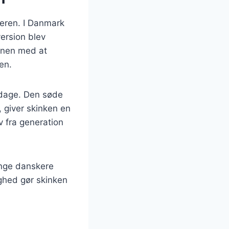
lderen. I Danmark
version blev
ionen med at
en.
iddage. Den søde
 giver skinken en
v fra generation
ange danskere
ighed gør skinken