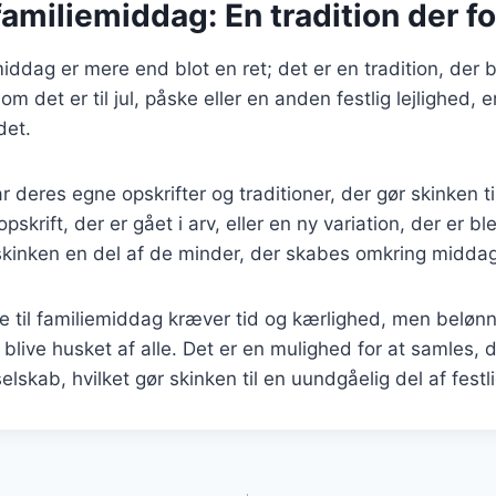
 familiemiddag: En tradition der f
middag er mere end blot en ret; det er en tradition, der b
det er til jul, påske eller en anden festlig lejlighed, e
det.
 deres egne opskrifter og traditioner, der gør skinken ti
skrift, der er gået i arv, eller en ny variation, der er b
skinken en del af de minder, der skabes omkring midda
ke til familiemiddag kræver tid og kærlighed, men beløn
l blive husket af alle. Det er en mulighed for at samles, d
lskab, hvilket gør skinken til en uundgåelig del af fest