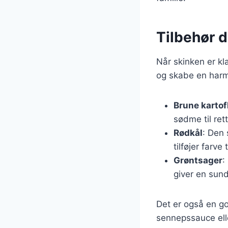
Tilbehør 
Når skinken er kla
og skabe en harm
Brune kartof
sødme til ret
Rødkål
: Den 
tilføjer farve 
Grøntsager
:
giver en sund
Det er også en g
sennepssauce elle