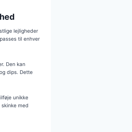
ighed
tlige lejligheder
lpasses til enhver
ter. Den kan
og dips. Dette
ilføje unikke
r skinke med