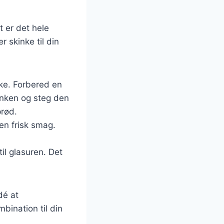
t er det hele
 skinke til din
nke. Forbered en
inken og steg den
prød.
 en frisk smag.
til glasuren. Det
dé at
bination til din