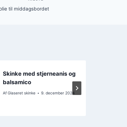
folie til middagsbordet
Skinke med stjerneanis og
Glasere
balsamico
og oliv
Af
Glaseret skinke
9. december 2024
Af
Glaseret
26. novem