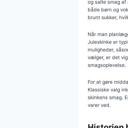
og salte smag af 
både børn og voks
brunt sukker, hvi
Når man planlægge
Juleskinke er ty
muligheder, såsom
vælger, er det vig
smagsoplevelse.
For at gøre midda
Klassiske valg in
skinkens smag. En
varer ved.
Historien 