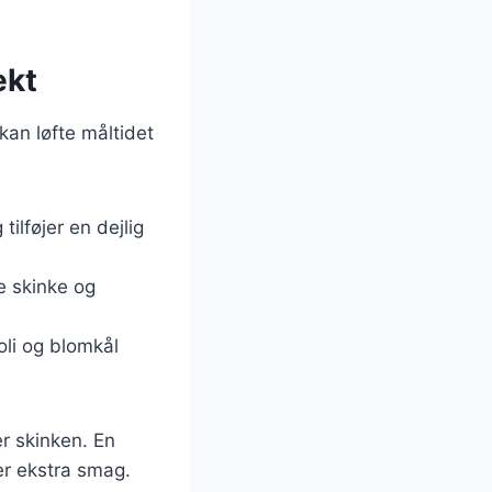
ekt
 kan løfte måltidet
tilføjer en dejlig
de skinke og
li og blomkål
r skinken. En
er ekstra smag.