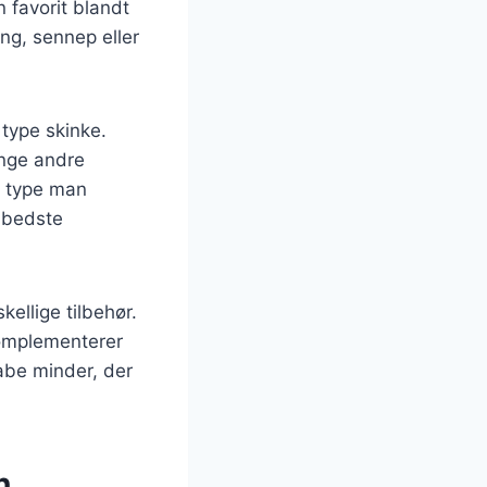
 favorit blandt
ng, sennep eller
 type skinke.
ange andre
n type man
n bedste
ellige tilbehør.
komplementerer
abe minder, der
n