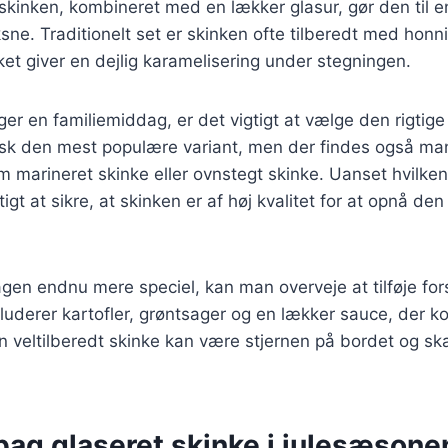
skinken, kombineret med en lækker glasur, gør den til en
ne. Traditionelt set er skinken ofte tilberedt med honni
lket giver en dejlig karamelisering under stegningen.
r en familiemiddag, er det vigtigt at vælge den rigtige
pisk den mest populære variant, men der findes også m
 marineret skinke eller ovnstegt skinke. Uanset hvilke
tigt at sikre, at skinken er af høj kvalitet for at opnå de
gen endnu mere speciel, kan man overveje at tilføje forsk
kluderer kartofler, grøntsager og en lækker sauce, der 
 veltilberedt skinke kan være stjernen på bordet og sk
bag glaseret skinke i julesæsone