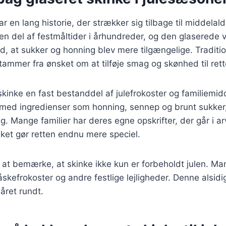
ar en lang historie, der strækker sig tilbage til middela
en del af festmåltider i århundreder, og den glaserede 
d, at sukker og honning blev mere tilgængelige. Tradit
tammer fra ønsket om at tilføje smag og skønhed til rett
 skinke en fast bestanddel af julefrokoster og familiem
t med ingredienser som honning, sennep og brunt sukker,
. Mange familier har deres egne opskrifter, der går i ar
ilket gør retten endnu mere speciel.
 at bemærke, at skinke ikke kun er forbeholdt julen. M
påskefrokoster og andre festlige lejligheder. Denne alsid
 året rundt.