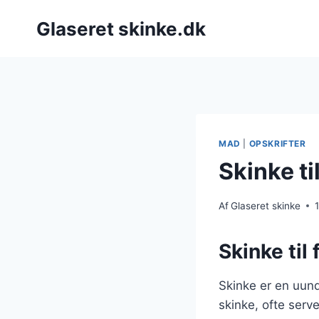
Fortsæt
Glaseret skinke.dk
til
indhold
MAD
|
OPSKRIFTER
Skinke t
Af
Glaseret skinke
Skinke til
Skinke er en uun
skinke, ofte serv