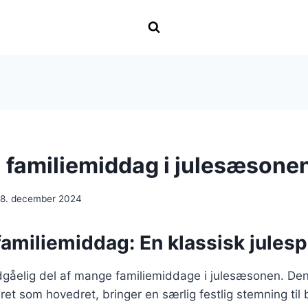
il familiemiddag i julesæsone
18. december 2024
 familiemiddag: En klassisk julesp
dgåelig del af mange familiemiddage i julesæsonen. De
eret som hovedret, bringer en særlig festlig stemning til