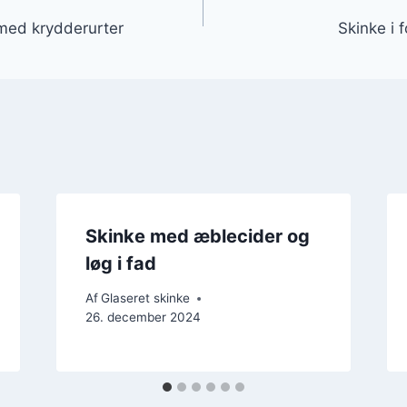
gation
 med krydderurter
Skinke i 
Skinke med æblecider og
løg i fad
Af
Glaseret skinke
26. december 2024