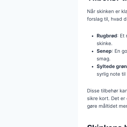
Når skinken er kla
forslag til, hva
Rugbrød
: Et
skinke.
Senep
: En g
smag.
Syltede grø
syrlig note til
Disse tilbehør ka
sikre kort. Det er
gøre måltidet mer