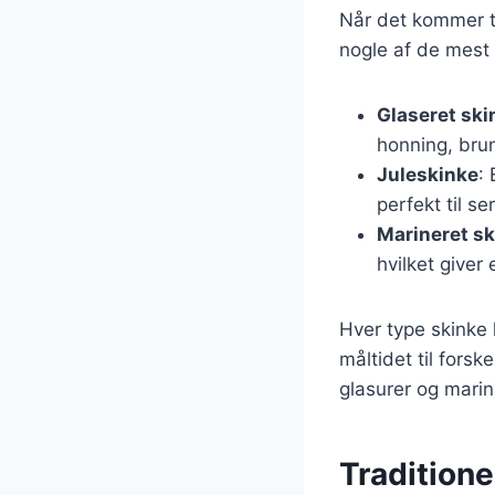
Når det kommer til
nogle af de mest
Glaseret ski
honning, brun
Juleskinke
:
perfekt til se
Marineret s
hvilket give
Hver type skinke 
måltidet til fors
glasurer og marin
Traditione