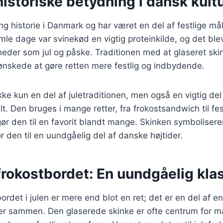
istoriske betydning i dansk kult
ng historie i Danmark og har været en del af festlige målt
mle dage var svinekød en vigtig proteinkilde, og det ble
gheder som jul og påske. Traditionen med at glaseret sk
ønskede at gøre retten mere festlig og indbydende.
ikke kun en del af juletraditionen, men også en vigtig de
t. Den bruges i mange retter, fra frokostsandwich til f
gør den til en favorit blandt mange. Skinken symbolise
ør den til en uundgåelig del af danske højtider.
 frokostbordet: En uundgåelig kla
bordet i julen er mere end blot en ret; det er en del af en
ier sammen. Den glaserede skinke er ofte centrum for m