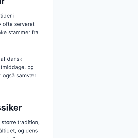
ur
ider i
v ofte serveret
inke stammer fra
l af dansk
estmiddage, og
rer også samvær
ssiker
 større tradition,
åltidet, og dens