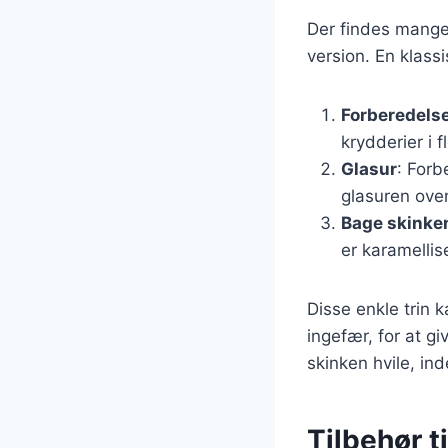
Der findes mange 
version. En klassi
Forberedelse
krydderier i f
Glasur
: Forb
glasuren over
Bage skinke
er karamellis
Disse enkle trin 
ingefær, for at g
skinken hvile, in
Tilbehør t