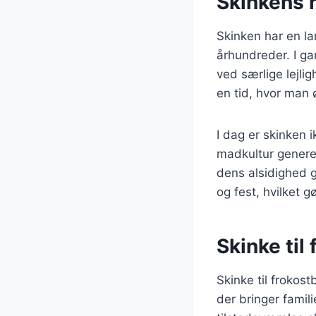
Skinkens h
Skinken har en la
århundreder. I ga
ved særlige lejli
en tid, hvor man 
I dag er skinken 
madkultur generel
dens alsidighed 
og fest, hvilket g
Skinke til
Skinke til frokost
der bringer famil