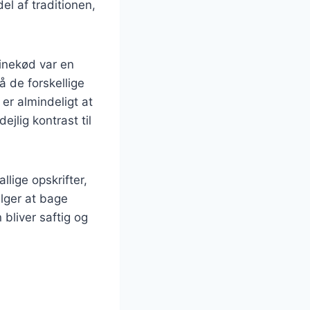
el af traditionen,
vinekød var en
å de forskellige
 er almindeligt at
jlig kontrast til
lige opskrifter,
lger at bage
n bliver saftig og