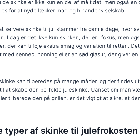
lde skinke er ikke kun en del af måltidet, men også en d
mles for at nyde lækker mad og hinandens selskab.
t servere skinke til jul stammer fra gamle dage, hvor s
en. I dag er det ikke kun skinken, der er i fokus, men ogs
er, der kan tilføje ekstra smag og variation til retten. Det
t med sennep, honning eller en sød glasur, der giver en de
inke kan tilberedes på mange måder, og der findes utal
 til at skabe den perfekte juleskinke. Uanset om man væ
ler tilberede den på grillen, er det vigtigt at sikre, at de
e typer af skinke til julefrokosten