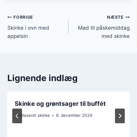
Indlægsnavigation
FORRIGE
NÆSTE
Skinke i ovn med
Mad til påskemiddag
appelsin
med skinke
Lignende indlæg
Skinke og grøntsager til buffét
Af
Glaseret skinke
9. december 2024