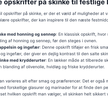
 opskrifter på skinke til festlige
l opskrifter på skinke, er der et væld af muligheder at 
lære opskrifter, der kan inspirere til den næste festmid
inke med honning og sennep
: En klassisk opskrift, hvo
ing af honning og sennep, før den steges i ovnen.
appelsin og ingefær
: Denne opskrift tilføjer en frisk s
og ingefær, der giver en dejlig kontrast til den salte ski
kinke med krydderurter
: En lækker måde at tilberede s
n blanding af olivenolie, hvidløg og friske krydderurter.
kan varieres alt efter smag og præferencer. Det er også m
d forskellige glasurer og marinader for at finde den pe
et hvilken opskrift man vælger, vil skinken helt sikkert 