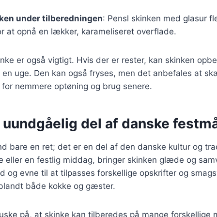
ken under tilberedningen
: Pensl skinken med glasur f
r at opnå en lækker, karameliseret overflade.
nke er også vigtigt. Hvis der er rester, kan skinken opbe
il en uge. Den kan også fryses, men det anbefales at skæ
, for nemmere optøning og brug senere.
 uundgåelig del af danske festmå
d bare en ret; det er en del af den danske kultur og tr
ske eller en festlig middag, bringer skinken glæde og sam
 og evne til at tilpasses forskellige opskrifter og smags
 blandt både kokke og gæster.
 huske på, at skinke kan tilberedes på mange forskellige 