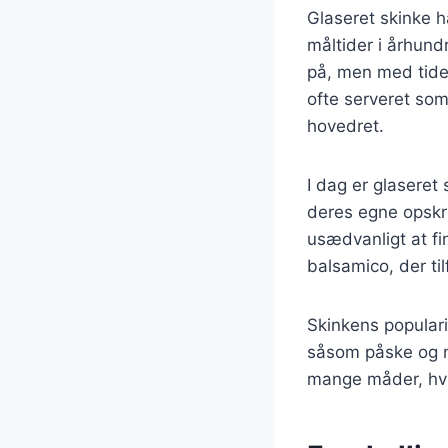
Glaseret skinke h
måltider i århund
på, men med tiden 
ofte serveret som
hovedret.
I dag er glaseret 
deres egne opskri
usædvanligt at fi
balsamico, der til
Skinkens popularit
såsom påske og ny
mange måder, hvil