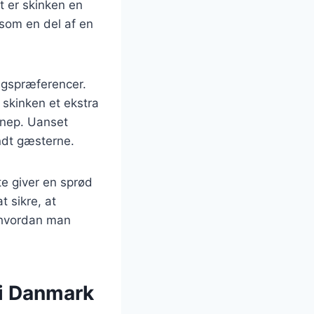
t er skinken en
 som en del af en
magspræferencer.
e skinken et ekstra
nnep. Uanset
andt gæsterne.
te giver en sprød
t sikre, at
, hvordan man
 i Danmark