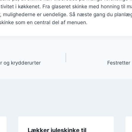
eativitet i køkkenet. Fra glaseret skinke med honning til 
, mulighederne er uendelige. Så næste gang du planlæg
 skinke som en central del af menuen.
gation
 og krydderurter
Festretter
Lækker juleskinke til