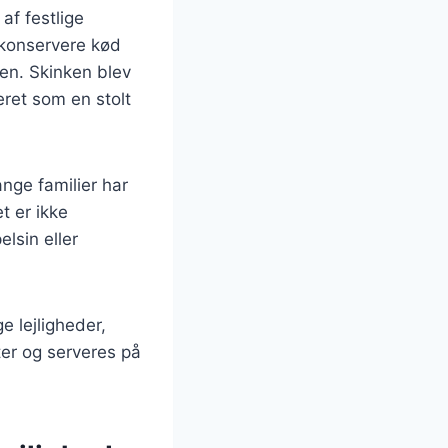
af festlige
 konservere kød
den. Skinken blev
eret som en stolt
ange familier har
t er ikke
lsin eller
e lejligheder,
ter og serveres på