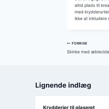
altid plads til kr
med krydderurter
ikke at inkludere
Indlægsnavi
FORRIGE
Skinke med æblecider
Lignende indlæg
middag
Krydderier til glaseret