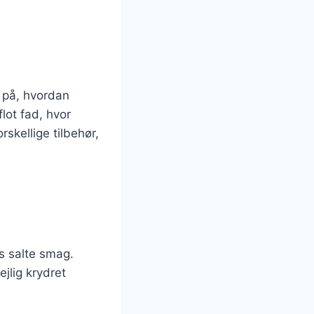
e på, hvordan
lot fad, hvor
skellige tilbehør,
s salte smag.
ejlig krydret