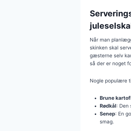
Serverings
juleselsk
Når man planlægge
skinken skal serv
gæsterne selv kan
så der er noget f
Nogle populære til
Brune kartof
Rødkål
: Den
Senep
: En g
smag.