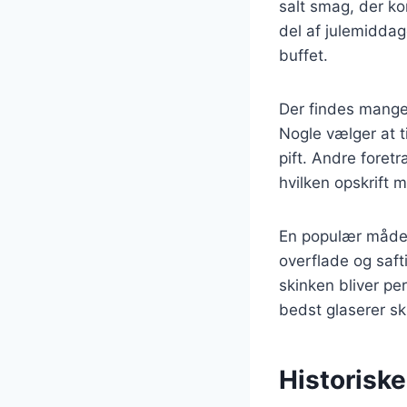
salt smag, der ko
del af julemidda
buffet.
Der findes mange 
Nogle vælger at ti
pift. Andre foret
hvilken opskrift 
En populær måde a
overflade og safti
skinken bliver pe
bedst glaserer s
Historiske