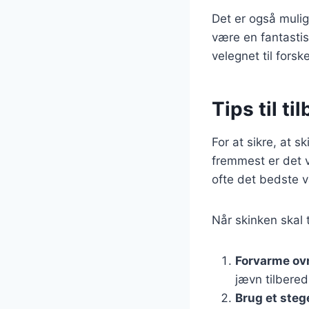
Det er også mulig
være en fantastisk
velegnet til forske
Tips til t
For at sikre, at s
fremmest er det vi
ofte det bedste va
Når skinken skal t
Forvarme ov
jævn tilbered
Brug et ste