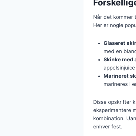
Forskellige
Når det kommer ti
Her er nogle popu
Glaseret sk
med en bland
Skinke med 
appelsinjuice 
Marineret s
marineres i e
Disse opskrifter 
eksperimentere me
kombination. Uans
enhver fest.