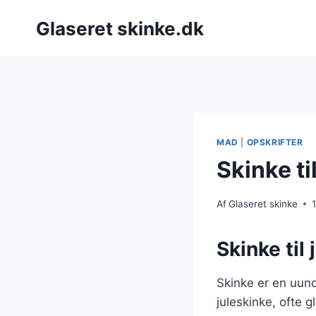
Fortsæt
Glaseret skinke.dk
til
indhold
MAD
|
OPSKRIFTER
Skinke ti
Af
Glaseret skinke
Skinke til 
Skinke er en uund
juleskinke, ofte 