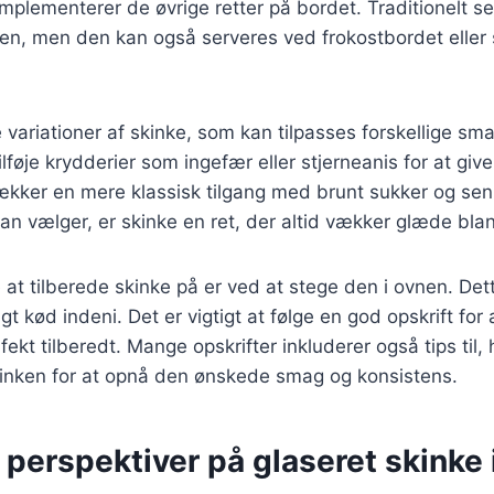
mplementerer de øvrige retter på bordet. Traditionelt se
gen, men den kan også serveres ved frokostbordet eller
variationer af skinke, som kan tilpasses forskellige s
lføje krydderier som ingefær eller stjerneanis for at giv
rækker en mere klassisk tilgang med brunt sukker og se
man vælger, er skinke en ret, der altid vækker glæde bl
t tilberede skinke på er ved at stege den i ovnen. Det
gt kød indeni. Det er vigtigt at følge en god opskrift for a
rfekt tilberedt. Mange opskrifter inkluderer også tips til
kinken for at opnå den ønskede smag og konsistens.
 perspektiver på glaseret skinke