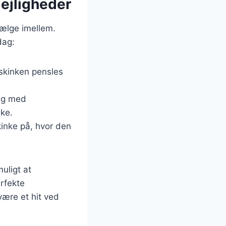
 lejligheder
vælge imellem.
dag:
r skinken pensles
mag med
nke.
kinke på, hvor den
uligt at
rfekte
være et hit ved