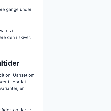
lere gange under
vares i
re den i skiver,
ltider
adition. Uanset om
vær til bordet.
varianter, er
måder, og der er