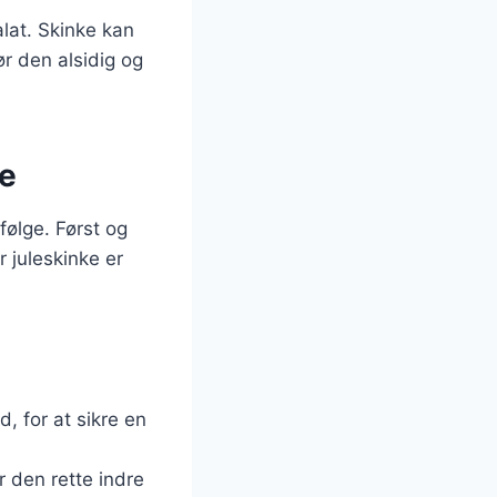
alat. Skinke kan
ør den alsidig og
ke
 følge. Først og
r juleskinke er
, for at sikre en
r den rette indre