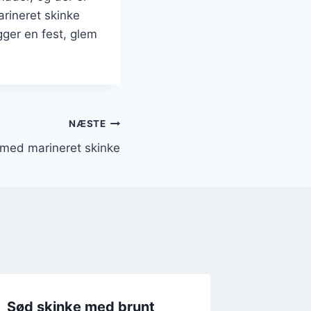
marineret skinke
ger en fest, glem
NÆSTE
 med marineret skinke
Sød skinke med brunt
Inspirat