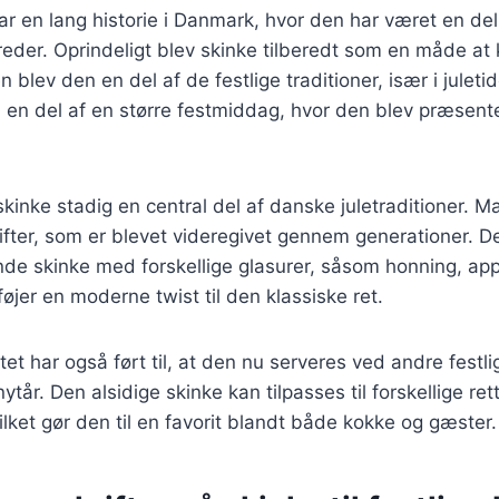
ar en lang historie i Danmark, hvor den har været en del 
reder. Oprindeligt blev skinke tilberedt som en måde at
blev den en del af de festlige traditioner, især i juleti
 en del af en større festmiddag, hvor den blev præsent
skinke stadig en central del af danske juletraditioner. M
fter, som er blevet videregivet gennem generationer. De
nde skinke med forskellige glasurer, såsom honning, appe
føjer en moderne twist til den klassiske ret.
et har også ført til, at den nu serveres ved andre festlig
tår. Den alsidige skinke kan tilpasses til forskellige ret
ket gør den til en favorit blandt både kokke og gæster.