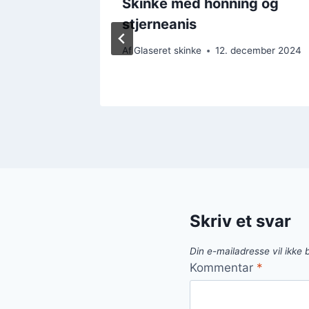
sennep
Skinke med honning og
stjerneanis
mber 2024
Af
Glaseret skinke
12. december 2024
Skriv et svar
Din e-mailadresse vil ikke b
Kommentar
*