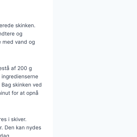
berede skinken.
åndtere og
yde med vand og
estå af 200 g
d ingredienserne
. Bag skinken ved
inut for at opnå
es i skiver.
er. Den kan nydes
ddag.