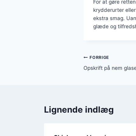
For at gøre rette
krydderurter elle
ekstra smag. Uans
glæde og tilfreds
Indlægsnavi
FORRIGE
Opskrift på nem glase
Lignende indlæg