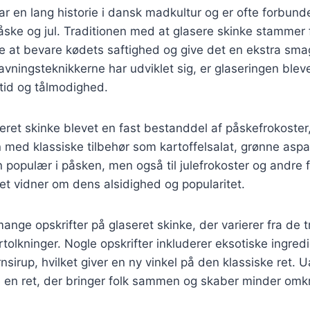
ar en lang historie i dansk madkultur og er ofte forbund
åske og jul. Traditionen med at glasere skinke stammer
 at bevare kødets saftighed og give det en ekstra sma
vningsteknikkerne har udviklet sig, er glaseringen blev
tid og tålmodighed.
eret skinke blevet en fast bestanddel af påskefrokoster
med klassiske tilbehør som kartoffelsalat, grønne aspa
n populær i påsken, men også til julefrokoster og andre f
ket vidner om dens alsidighed og popularitet.
ange opskrifter på glaseret skinke, der varierer fra de tra
olkninger. Nogle opskrifter inkluderer eksotiske ingre
nsirup, hvilket giver en ny vinkel på den klassiske ret. 
e en ret, der bringer folk sammen og skaber minder omk