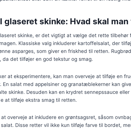
il glaseret skinke: Hvad skal ma
aseret skinke, er det vigtigt at vælge det rette tilbehør 
gen. Klassiske valg inkluderer kartoffelsalat, der tilfø
ønne asparges, som giver en friskhed til retten. Rugbrø
 da det tilføjer en god tekstur og smag.
er at eksperimentere, kan man overveje at tilføje en fr
. En salat med appelsiner og granatæblekerner kan give
salte skinke. Desuden kan en krydret sennepssauce eller
at tilføje ekstra smag til retten.
at overveje at inkludere en grøntsagsret, såsom ovnbag
 salat. Disse retter vil ikke kun tilføje farve til bordet, 