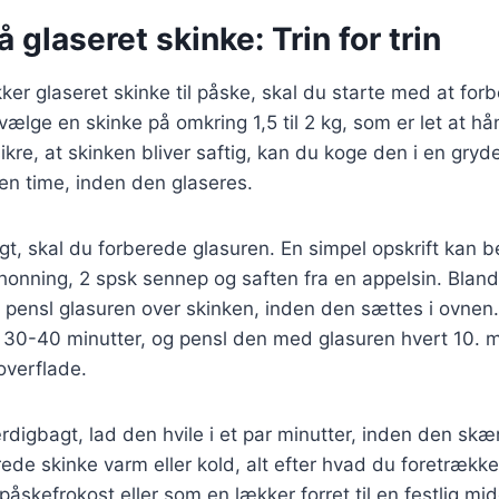
 glaseret skinke: Trin for trin
kker glaseret skinke til påske, skal du starte med at for
vælge en skinke på omkring 1,5 til 2 kg, som er let at h
 sikre, at skinken bliver saftig, kan du koge den i en gr
 en time, inden den glaseres.
gt, skal du forberede glasuren. En simpel opskrift kan b
 honning, 2 spsk sennep og saften fra en appelsin. Blan
pensl glasuren over skinken, inden den sættes i ovnen
a 30-40 minutter, og pensl den med glasuren hvert 10. m
overflade.
rdigbagt, lad den hvile i et par minutter, inden den skær
ede skinke varm eller kold, alt efter hvad du foretrækk
påskefrokost eller som en lækker forret til en festlig mi