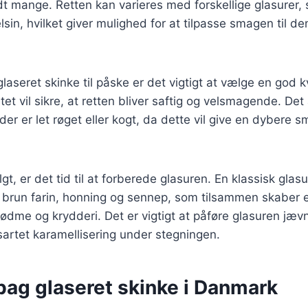
andt mange. Retten kan varieres med forskellige glasurer
lsin, hvilket giver mulighed for at tilpasse smagen til d
laseret skinke til påske er det vigtigt at vælge en god k
itet vil sikre, at retten bliver saftig og velsmagende. De
der er let røget eller kogt, da dette vil give en dybere 
gt, er det tid til at forberede glasuren. En klassisk gla
 brun farin, honning og sennep, som tilsammen skaber 
dme og krydderi. Det er vigtigt at påføre glasuren jæv
nsartet karamellisering under stegningen.
bag glaseret skinke i Danmark