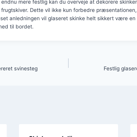
n endnu mere festlig kan du overveje at dekorere skinke
r frugtskiver. Dette vil ikke kun forbedre præsentationen,
et anledningen vil glaseret skinke helt sikkert være en 
hed til bordet.
gation
reret svinesteg
Festlig glase