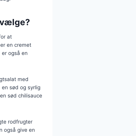
n vælge?
for at
jer en cremet
d er også en
ugtsalat med
 en sød og syrlig
 en sød chilisauce
te rodfrugter
men også give en