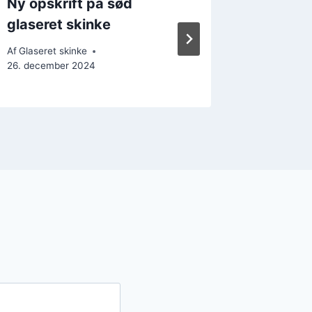
Ny opskrift på sød
Skinke 
glaseret skinke
frokost
Af
Glaseret skinke
Af
Glaseret
26. december 2024