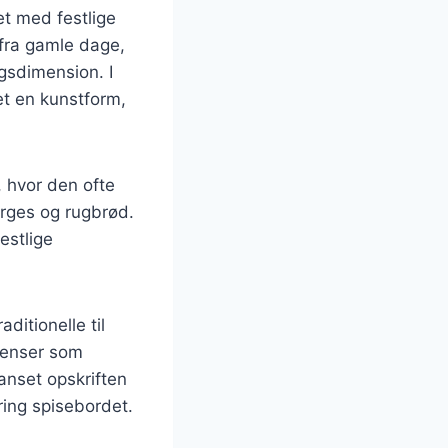
et med festlige
 fra gamle dage,
gsdimension. I
et en kunstform,
, hvor den ofte
rges og rugbrød.
estlige
ditionelle til
dienser som
Uanset opskriften
ring spisebordet.