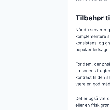
Tilbehør t
Når du serverer gl
komplementere sma
konsistens, og gr
populær ledsager,
For dem, der ønsk
sæsonens frugter
kontrast til den 
være en god måde 
Det er også værd 
eller en frisk grøn