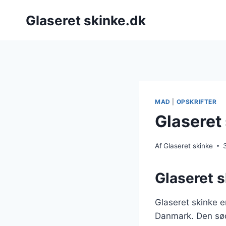
Fortsæt
Glaseret skinke.dk
til
indhold
MAD
|
OPSKRIFTER
Glaseret 
Af
Glaseret skinke
Glaseret s
Glaseret skinke er
Danmark. Den sød