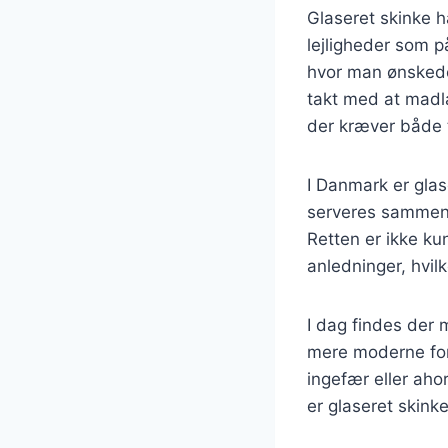
Glaseret skinke h
lejligheder som p
hvor man ønskede
takt med at madla
der kræver både 
I Danmark er glas
serveres sammen 
Retten er ikke ku
anledninger, hvil
I dag findes der m
mere moderne fort
ingefær eller ahor
er glaseret skink