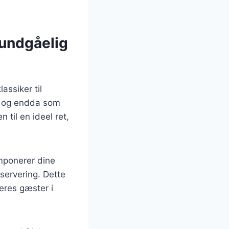
 uundgåelig
assiker til
er og endda som
 til en ideel ret,
imponerer dine
 servering. Dette
deres gæster i