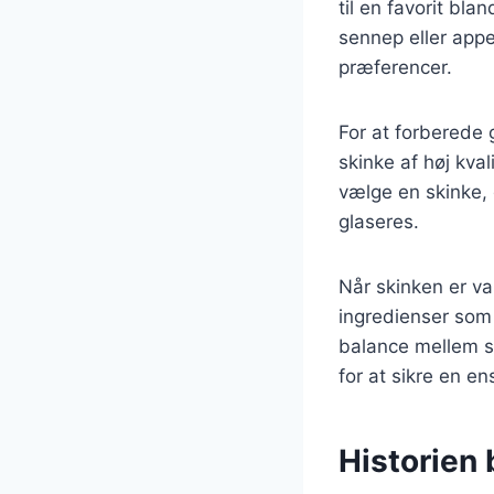
til en favorit bl
sennep eller appe
præferencer.
For at forberede g
skinke af høj kval
vælge en skinke, 
glaseres.
Når skinken er val
ingredienser som
balance mellem sø
for at sikre en e
Historien 