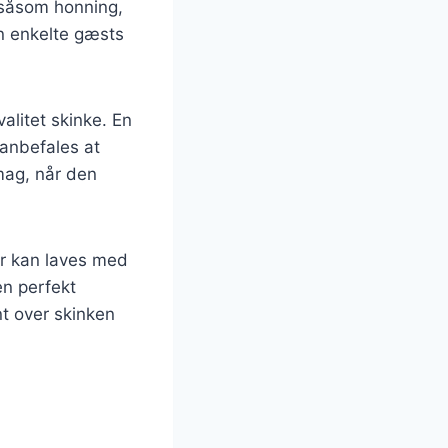
, såsom honning,
en enkelte gæsts
valitet skinke. En
t anbefales at
smag, når den
sur kan laves med
en perfekt
nt over skinken