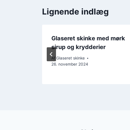
Lignende indlæg
ed æble
Glaseret skinke med mørk
sirup og krydderier
Af
Glaseret skinke
26. november 2024