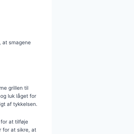
e, at smagene
me grillen til
og luk låget for
igt af tykkelsen.
r at tilføje
or at sikre, at