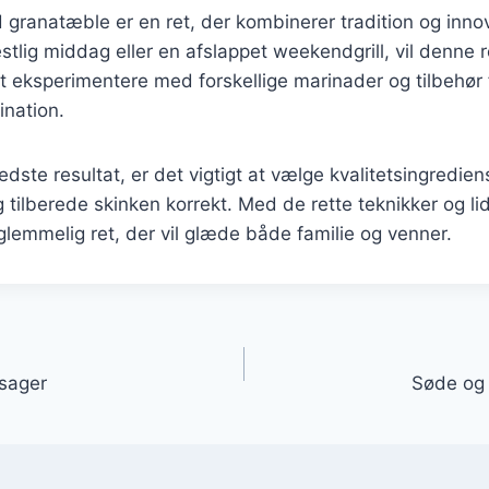
d granatæble er en ret, der kombinerer tradition og inno
estlig middag eller en afslappet weekendgrill, vil denne r
 eksperimentere med forskellige marinader og tilbehør f
ination.
dste resultat, er det vigtigt at vælge kvalitetsingredien
g tilberede skinken korrekt. Med de rette teknikker og lid
lemmelig ret, der vil glæde både familie og venner.
gation
tsager
Søde og 