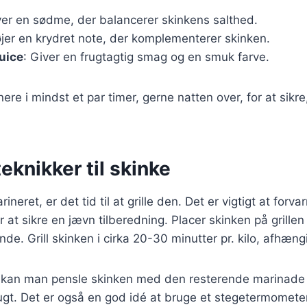
ver en sødme, der balancerer skinkens salthed.
føjer en krydret note, der komplementerer skinken.
uice
: Giver en frugtagtig smag og en smuk farve.
ere i mindst et par timer, gerne natten over, for at sikr
teknikker til skinke
neret, er det tid til at grille den. Det er vigtigt at forvar
at sikre en jævn tilberedning. Placer skinken på grillen 
de. Grill skinken i cirka 20-30 minutter pr. kilo, afhæng
 kan man pensle skinken med den resterende marinade fo
gt. Det er også en god idé at bruge et stegetermometer f