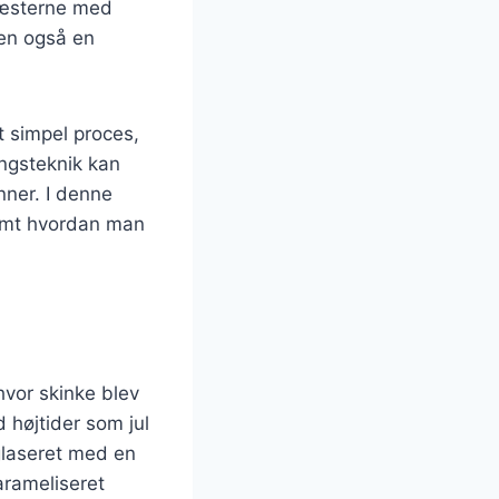
gæsterne med
men også en
t simpel proces,
ingsteknik kan
nner. I denne
 samt hvordan man
 hvor skinke blev
 højtider som jul
 glaseret med en
arameliseret