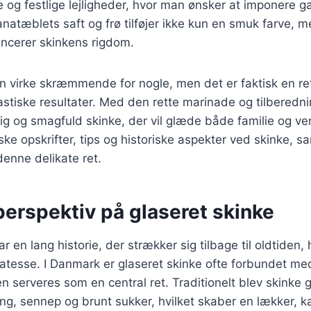
og festlige lejligheder, hvor man ønsker at imponere 
anatæblets saft og frø tilføjer ikke kun en smuk farve, 
ancerer skinkens rigdom.
kan virke skræmmende for nogle, men det er faktisk en re
astiske resultater. Med den rette marinade og tilberedn
g og smagfuld skinke, der vil glæde både familie og ve
orske opskrifter, tips og historiske aspekter ved skinke,
denne delikate ret.
perspektiv på glaseret skinke
r en lang historie, der strækker sig tilbage til oldtiden,
katesse. I Danmark er glaseret skinke ofte forbundet med
n serveres som en central ret. Traditionelt blev skinke
ng, sennep og brunt sukker, hvilket skaber en lækker, k