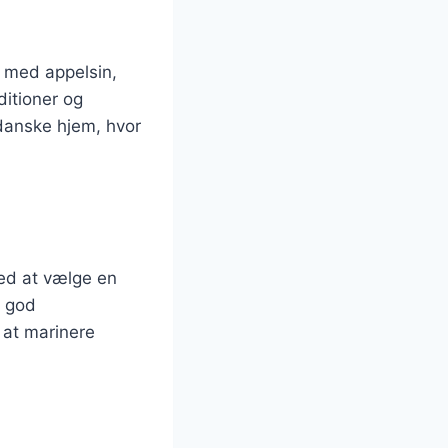
r med appelsin,
ditioner og
 danske hjem, hvor
med at vælge en
n god
 at marinere