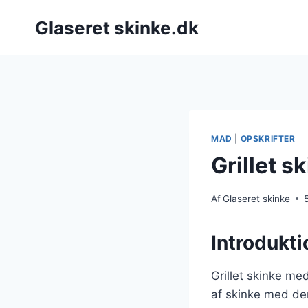
Fortsæt
Glaseret skinke.dk
til
indhold
MAD
|
OPSKRIFTER
Grillet 
Af
Glaseret skinke
Introdukti
Grillet skinke me
af skinke med den