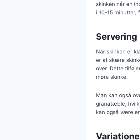
skinken når en in
i 10-15 minutter,
Servering 
Når skinken er k
er at skære skink
over. Dette tilfø
møre skinke.
Man kan også over
granatæble, hvilk
kan også være en
Variatione