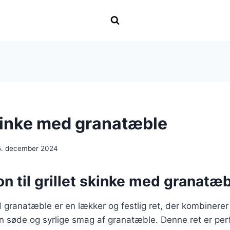
skinke med granatæble
5. december 2024
on til grillet skinke med granatæ
d granatæble er en lækker og festlig ret, der kombinere
 søde og syrlige smag af granatæble. Denne ret er perf