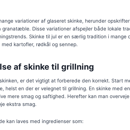
mange variationer af glaseret skinke, herunder opskrifte
granatæble. Disse variationer afspejler både lokale tra
gstrends. Skinke til jul er en særlig tradition i mange
 med kartofler, rødkål og sennep.
se af skinke til grillning
 skinken, er det vigtigt at forberede den korrekt. Start 
e, helst en der er velegnet til grillning. En skinke med e
give mere smag og saftighed. Herefter kan man overveje
føje ekstra smag.
de kan laves med ingredienser som: