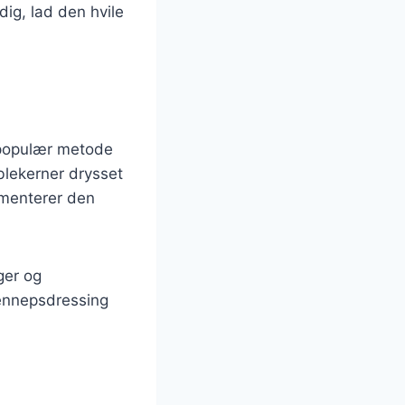
ig, lad den hvile
n populær metode
blekerner drysset
lementerer den
ger og
 sennepsdressing