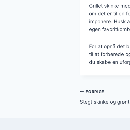
Grillet skinke me
om det er til en f
imponere. Husk at
egen favoritkomb
For at opnå det be
til at forberede o
du skabe en uforg
Indlægsnavi
FORRIGE
Stegt skinke og grøn