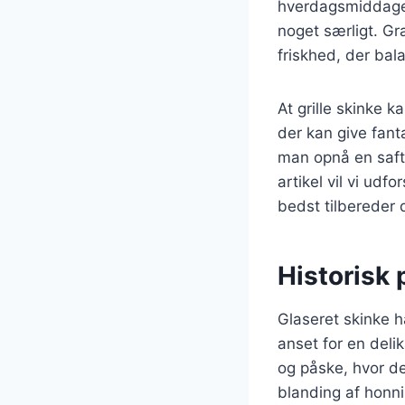
hverdagsmiddage 
noget særligt. Gr
friskhed, der bal
At grille skinke 
der kan give fant
man opnå en safti
artikel vil vi udf
bedst tilbereder 
Historisk 
Glaseret skinke ha
anset for en deli
og påske, hvor de
blanding af honni