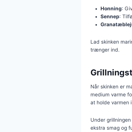
Honning
: Gi
Sennep
: Til
Granatæblej
Lad skinken marin
trænger ind.
Grillnings
Når skinken er mari
medium varme for 
at holde varmen in
Under grillningen
ekstra smag og fu