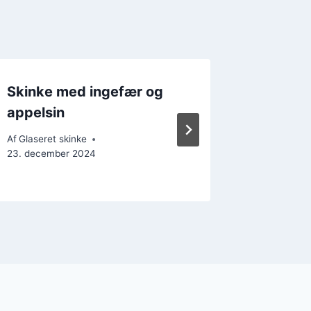
Skinke med ingefær og
Krydret
appelsin
opskrif
Af
Glaseret skinke
Af
Glaseret
23. december 2024