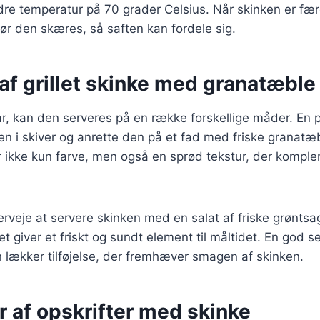
dre temperatur på 70 grader Celsius. Når skinken er færd
 før den skæres, så saften kan fordele sig.
af grillet skinke med granatæble
lar, kan den serveres på en række forskellige måder. E
en i skiver og anrette den på et fad med friske granatæ
jer ikke kun farve, men også en sprød tekstur, der komp
veje at servere skinken med en salat af friske grøntsa
et giver et friskt og sundt element til måltidet. En god
 lækker tilføjelse, der fremhæver smagen af skinken.
r af opskrifter med skinke