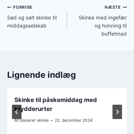
Indlægsnavigation
FORRIGE
NÆSTE
Sød og salt skinke til
Skinke med ingefær
middagsselskab
og honning til
buffetmad
Lignende indlæg
Skinke til påskemiddag med
krydderurter
Af
Glaseret skinke
22. december 2024