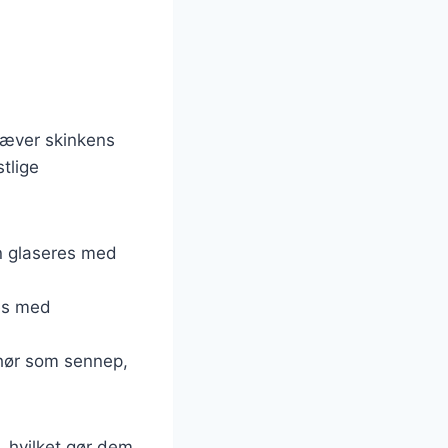
mhæver skinkens
tlige
ken glaseres med
des med
behør som sennep,
, hvilket gør dem