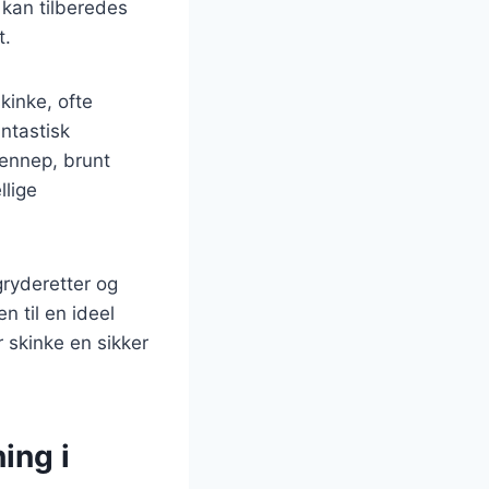
 kan tilberedes
t.
kinke, ofte
antastisk
ennep, brunt
llige
gryderetter og
n til en ideel
 skinke en sikker
ing i