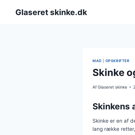
Fortsæt
Glaseret skinke.dk
til
indhold
MAD
|
OPSKRIFTER
Skinke o
Af
Glaseret skinke
Skinkens a
Skinke er en af d
lang række retter