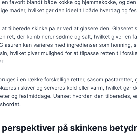
il en favorit blandt både kokke og hjemmekokke, og den
ige måder, hvilket gør den ideel til både hverdag og fes
t tilberede skinke på er ved at glasere den. Glaseret s
er en ret, der kombinerer sødme og salt, hvilket giver en f
Glasuren kan varieres med ingredienser som honning, s
in, hvilket giver mulighed for at tilpasse retten til forske
r.
ruges i en række forskellige retter, såsom pastaretter, 
kæres i skiver og serveres kold eller varm, hvilket gør de
ffeter og festmiddage. Uanset hvordan den tilberedes, er
sbordet.
 perspektiver på skinkens betydn