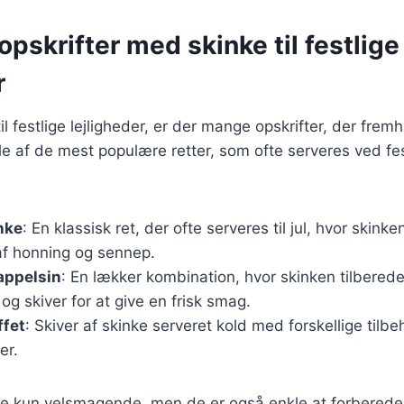
pskrifter med skinke til festlige
r
l festlige lejligheder, er der mange opskrifter, der fre
e af de mest populære retter, som ofte serveres ved fes
nke
: En klassisk ret, der ofte serveres til jul, hvor skin
af honning og sennep.
appelsin
: En lækker kombination, hvor skinken tilbere
 og skiver for at give en frisk smag.
ffet
: Skiver af skinke serveret kold med forskellige til
er.
kke kun velsmagende, men de er også enkle at forberede