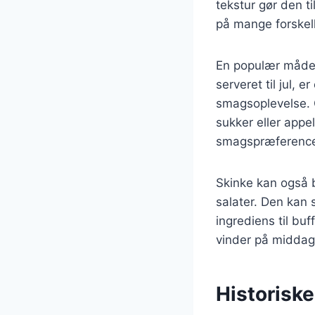
tekstur gør den t
på mange forskell
En populær måde a
serveret til jul, 
smagsoplevelse. 
sukker eller appels
smagspræference
Skinke kan også b
salater. Den kan s
ingrediens til bu
vinder på middag
Historiske