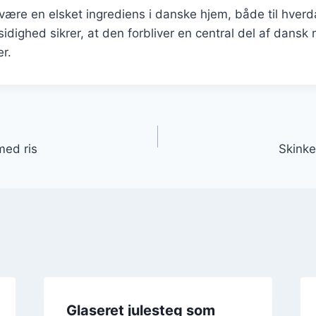
t være en elsket ingrediens i danske hjem, både til hver
lsidighed sikrer, at den forbliver en central del af dansk 
r.
gation
 med ris
Skinke
Glaseret julesteg som