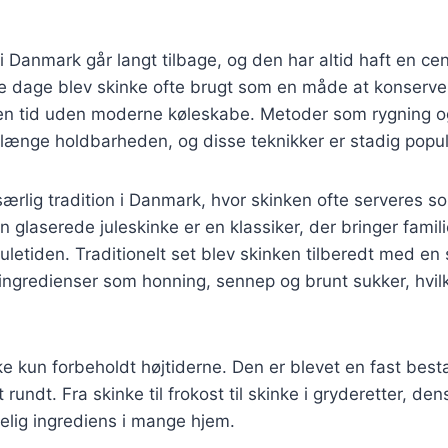
 i Danmark går langt tilbage, og den har altid haft en cen
e dage blev skinke ofte brugt som en måde at konserver
 en tid uden moderne køleskabe. Metoder som rygning og
rlænge holdbarheden, og disse teknikker er stadig popu
særlig tradition i Danmark, hvor skinken ofte serveres s
 glaserede juleskinke er en klassiker, der bringer fami
juletiden. Traditionelt set blev skinken tilberedt med en 
ingredienser som honning, sennep og brunt sukker, hvil
kke kun forbeholdt højtiderne. Den er blevet en fast be
 rundt. Fra skinke til frokost til skinke i gryderetter, de
elig ingrediens i mange hjem.