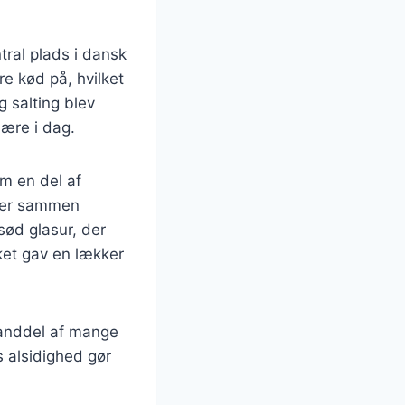
tral plads i dansk
e kød på, hvilket
 salting blev
lære i dag.
om en del af
lier sammen
sød glasur, der
ket gav en lækker
standdel af mange
ns alsidighed gør