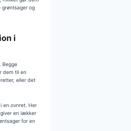
ge grøntsager og
on i
e. Begge
r dem til en
etter, eller det
i en ovnret. Her
giver en lækker
røntsager for en