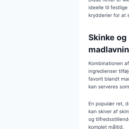
ideelle til festl
krydderier for at
Skinke og 
madlavni
Kombinationen af 
ingredienser tilfø
favorit blandt man
kan serveres som
En populær ret, d
kan skiver af ski
og tilfredsstille
komplet måltid.