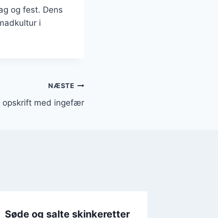
dag og fest. Dens
madkultur i
NÆSTE
 opskrift med ingefær
Søde og salte skinkeretter
Sød og 