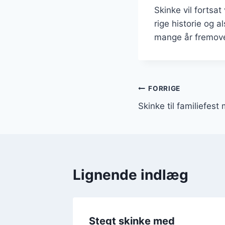
Skinke vil fortsa
rige historie og a
mange år fremove
Indlægsnavi
FORRIGE
Skinke til familiefest
Lignende indlæg
g som
Stegt skinke med