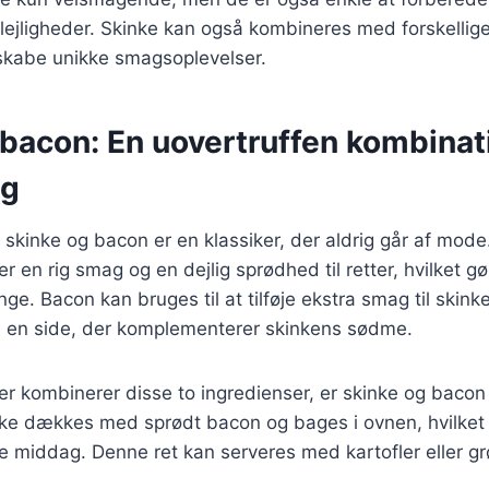
ige lejligheder. Skinke kan også kombineres med forskelli
 skabe unikke smagsoplevelser.
bacon: En uovertruffen kombinati
ng
skinke og bacon er en klassiker, der aldrig går af mod
jer en rig smag og en dejlig sprødhed til retter, hvilket gø
ge. Bacon kan bruges til at tilføje ekstra smag til skinker
 en side, der komplementerer skinkens sødme.
er kombinerer disse to ingredienser, er skinke og bacon 
nke dækkes med sprødt bacon og bages i ovnen, hvilket 
nde middag. Denne ret kan serveres med kartofler eller g