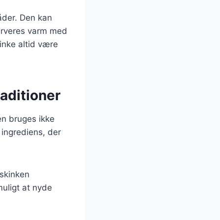
åder. Den kan
serveres varm med
inke altid være
aditioner
en bruges ikke
 ingrediens, der
 skinken
uligt at nyde