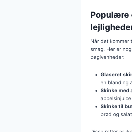
Populære o
lejlighede
Når det kommer ti
smag. Her er nogl
begivenheder:
Glaseret ski
en blanding 
Skinke med 
appelsinjuice
Skinke til bu
brød og salat
Disse retter er i