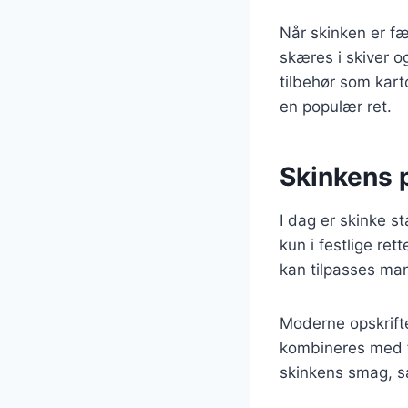
Når skinken er fæ
skæres i skiver o
tilbehør som kart
en populær ret.
Skinkens 
I dag er skinke s
kun i festlige re
kan tilpasses man
Moderne opskrifte
kombineres med fr
skinkens smag, sa