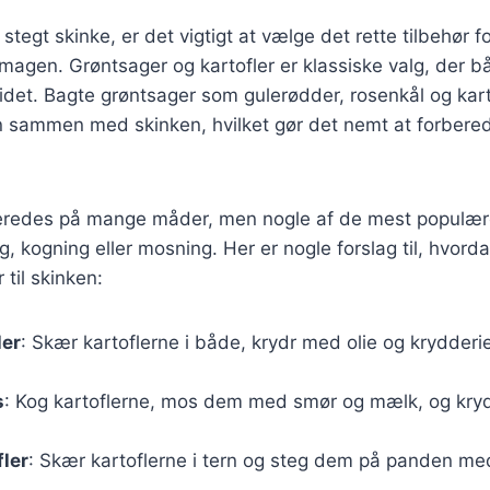
tegt skinke, er det vigtigt at vælge det rette tilbehør fo
gen. Grøntsager og kartofler er klassiske valg, der båd
tidet. Bagte grøntsager som gulerødder, rosenkål og kart
en sammen med skinken, hvilket gør det nemt at forbere
lberedes på mange måder, men nogle af de mest populæ
g, kogning eller mosning. Her er nogle forslag til, hvor
 til skinken:
ler
: Skær kartoflerne i både, krydr med olie og krydderi
s
: Kog kartoflerne, mos dem med smør og mælk, og kryd
fler
: Skær kartoflerne i tern og steg dem på panden me