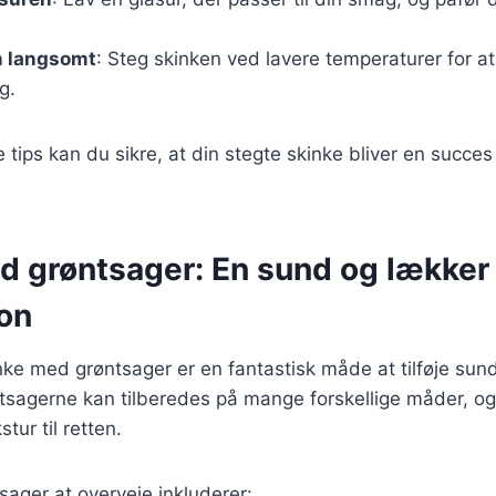
n langsomt
: Steg skinken ved lavere temperaturer for at
g.
e tips kan du sikre, at din stegte skinke bliver en succe
d grøntsager: En sund og lækker
on
ke med grøntsager er en fantastisk måde at tilføje sun
sagerne kan tilberedes på mange forskellige måder, og 
tur til retten.
ager at overveje inkluderer: