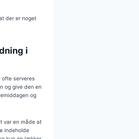
 at der er noget
dning i
r ofte serveres
den og give den en
julemiddagen og
et var en måde at
ne indeholde
kke kun en lækker