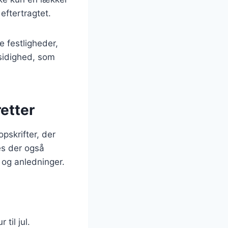
ftertragtet.
e festligheder,
sidighed, som
retter
pskrifter, der
es der også
 og anledninger.
til jul.