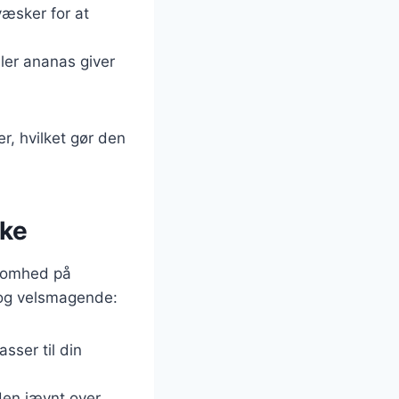
væsker for at
ler ananas giver
r, hvilket gør den
nke
ksomhed på
ig og velsmagende:
asser til din
 den jævnt over