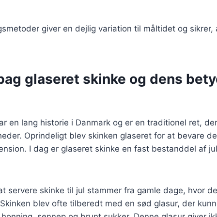
smetoder giver en dejlig variation til måltidet og sikrer,
bag glaseret skinke og dens bety
r en lang historie i Danmark og er en traditionel ret, de
igheder. Oprindeligt blev skinken glaseret for at bevare 
nsion. I dag er glaseret skinke en fast bestanddel af 
t servere skinke til jul stammer fra gamle dage, hvor d
. Skinken blev ofte tilberedt med en sød glasur, der kun
 honning, sennep og brunt sukker. Denne glasur giver i