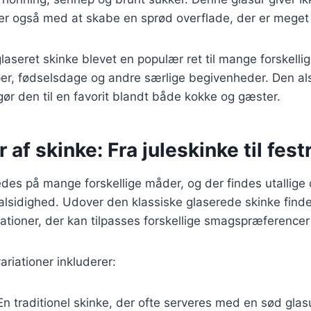
r også med at skabe en sprød overflade, der er meget e
laseret skinke blevet en populær ret til mange forskellig
per, fødselsdage og andre særlige begivenheder. Den al
 gør den til en favorit blandt både kokke og gæster.
 af skinke: Fra juleskinke til fest
edes på mange forskellige måder, og der findes utallige o
lsidighed. Udover den klassiske glaserede skinke find
tioner, der kan tilpasses forskellige smagspræferencer
riationer inkluderer:
 En traditionel skinke, der ofte serveres med en sød glasur 