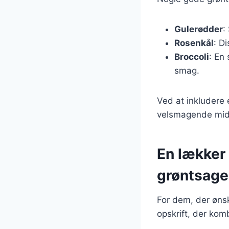
Gulerødder
:
Rosenkål
: D
Broccoli
: En
smag.
Ved at inkludere 
velsmagende midd
En lækker 
grøntsage
For dem, der ønsk
opskrift, der kom