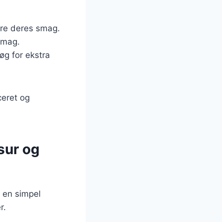
are deres smag.
 smag.
øg for ekstra
ceret og
sur og
r en simpel
r.