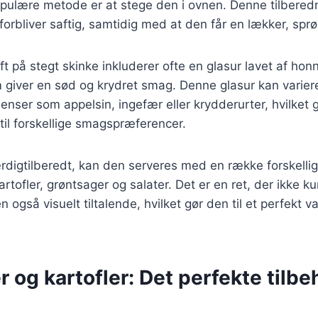
ulære metode er at stege den i ovnen. Denne tilbere
 forbliver saftig, samtidig med at den får en lækker, spr
ift på stegt skinke inkluderer ofte en glasur lavet af ho
m giver en sød og krydret smag. Denne glasur kan varie
ienser som appelsin, ingefær eller krydderurter, hvilket 
 til forskellige smagspræferencer.
rdigtilberedt, kan den serveres med en række forskellige
tofler, grøntsager og salater. Det er en ret, der ikke ku
gså visuelt tiltalende, hvilket gør den til et perfekt valg
 og kartofler: Det perfekte tilbeh