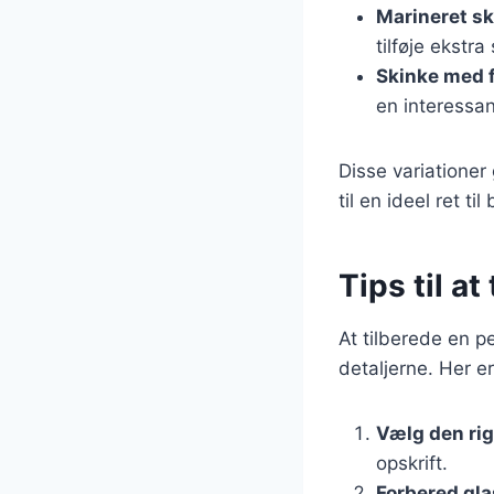
Marineret s
tilføje ekstr
Skinke med 
en interessa
Disse variationer
til en ideel ret t
Tips til a
At tilberede en 
detaljerne. Her er
Vælg den rig
opskrift.
Forbered gl