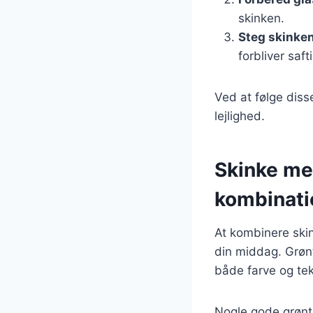
skinken.
Steg skinke
forbliver safti
Ved at følge diss
lejlighed.
Skinke me
kombinati
At kombinere skin
din middag. Grønt
både farve og teks
Nogle gode grønts