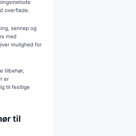
dningsmetode
ød overflade.
nning, sennep og
res med
giver mulighed for
 tilbehør,
n er
 til festlige
ør til