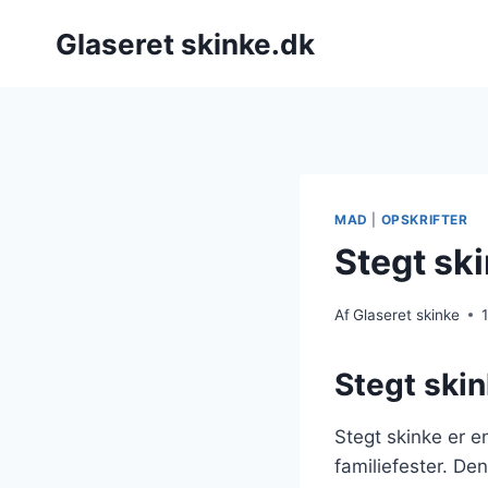
Fortsæt
Glaseret skinke.dk
til
indhold
MAD
|
OPSKRIFTER
Stegt sk
Af
Glaseret skinke
Stegt skink
Stegt skinke er en
familiefester. De