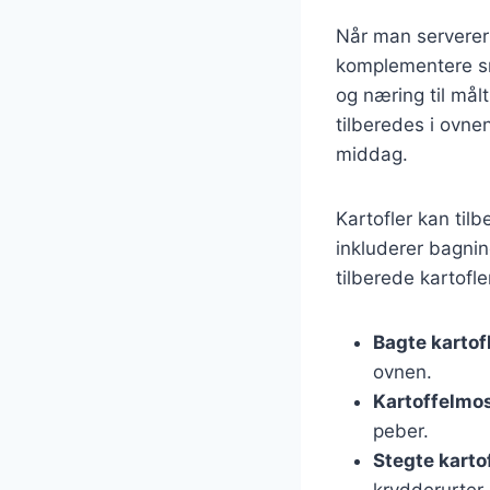
Når man serverer s
komplementere sma
og næring til mål
tilberedes i ovn
middag.
Kartofler kan ti
inkluderer bagnin
tilberede kartofler
Bagte kartof
ovnen.
Kartoffelmo
peber.
Stegte karto
krydderurter.