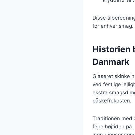
Disse tilberedning
for enhver smag.
Historien 
Danmark
Glaseret skinke ha
ved festlige lejl
ekstra smagsdime
påskefrokosten.
Traditionen med a
fejre højtiden på
ingredienser som