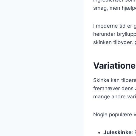
smag, men hjælpe
I moderne tid er g
herunder bryllup
skinken tilbyder,
Variationer
Skinke kan tilber
fremhæver dens a
mange andre varia
Nogle populære va
Juleskinke
: