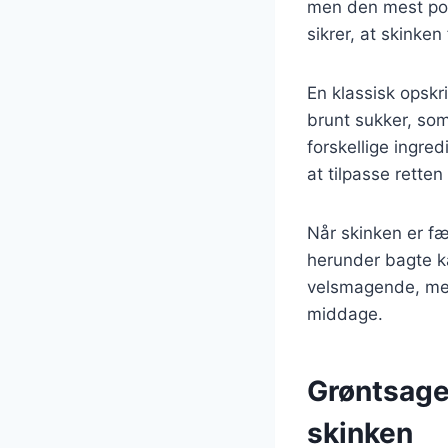
men den mest pop
sikrer, at skinken
En klassisk opskr
brunt sukker, so
forskellige ingred
at tilpasse retten
Når skinken er fæ
herunder bagte kar
velsmagende, men o
middage.
Grøntsager
skinken