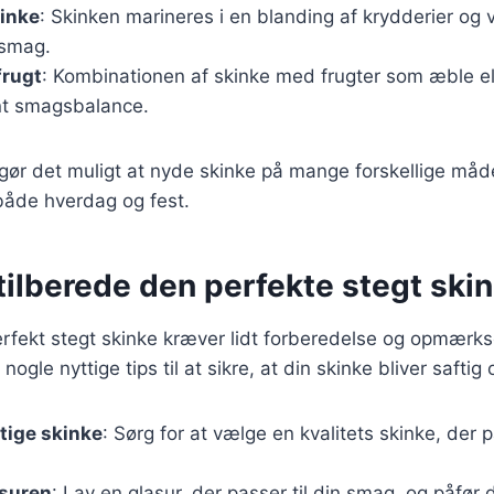
kinke
: Skinken marineres i en blanding af krydderier og 
a smag.
frugt
: Kombinationen af skinke med frugter som æble el
nt smagsbalance.
 gør det muligt at nyde skinke på mange forskellige måde
il både hverdag og fest.
t tilberede den perfekte stegt ski
perfekt stegt skinke kræver lidt forberedelse og opmær
 nogle nyttige tips til at sikre, at din skinke bliver saft
tige skinke
: Sørg for at vælge en kvalitets skinke, der p
asuren
: Lav en glasur, der passer til din smag, og påfør