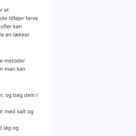
r at
e tilføjer farve
ofler kan
de en lækker
re metoder
dan man kan
er, og bag dem i
r med salt og
d løg og