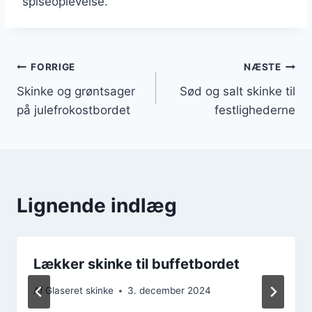
spiseoplevelse.
Indlægsnavigation
FORRIGE
NÆSTE
Skinke og grøntsager
Sød og salt skinke til
på julefrokostbordet
festlighederne
Lignende indlæg
Lækker skinke til buffetbordet
Af
Glaseret skinke
3. december 2024